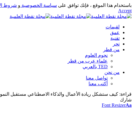
باستخدام هذا الموقع ، فإنك توافق على
سياسة الخصوصية
و
شروط ال
Accept
لقيمات
عمق
تقنية
تحر
من قطر
نجوم العلوم
علماء عرب من قطر
TED بالعربي
من نحن
تواصل معنا
أكتب معنا
قراءة:
كيف ستشكل ريادة الأعمال والذكاء الاصطناعي مستقبل النمو 
شارك
Font Resizer
Aa