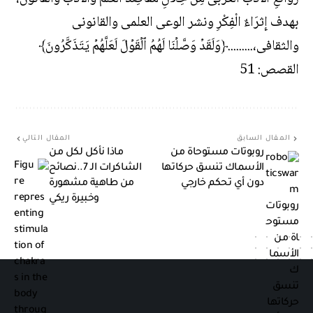
بهدف إِثرَاءٌ الْفِكْرِ ونشر الوعى العلمى والقانونى
والثقافى،.........﴿وَلَقَدۡ وَصَّلۡنَا لَهُمُ ٱلۡقَوۡلَ لَعَلَّهُمۡ يَتَذَكَّرُونَ﴾
القصص: 51
المقال السابق
المقال التالي
روبوتات مستوحاة من
ماذا نأكل لكل من
الأسماك تنسق حركاتها
الشاكرات الـ 7..نصائح
دون أي تحكم خارجي
من طاهية مشهورة
وخبيرة ريكي