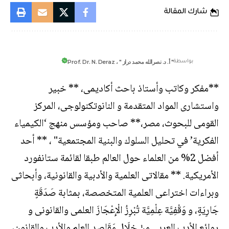
شارك المقالة
" أ. د. نصرالله محمد دراز " ، Prof. Dr. N. Deraz
بواسطة
**مفكر وكاتب وأستاذ باحث أكاديمى، ** خبير
واستشارى المواد المتقدمة و النانوتكنولوجى، المركز
القومى للبحوث، مصر،** صاحب ومؤسس منهج ‘الكيمياء
الفكرية’ في تحليل السلوك والبنية المجتمعية" ، ** أحد
أفضل 2% من العلماء حول العالم طبقا لقائمة ستانفورد
الأمريكية. ** مقالاتى العلمية والأدبية والقانونية، وأبحاثى
وبراءات اختراعى العلمية المتخصصة، بمثابة صَدَقَةٍ
جَارِيَةٍ، و وَقْفِيَّة عِلْمِيَّة تُبْرِزُ الْإِعْجَازَ العلمى والقانونى و
روائعِ الأدب العربى مِنْ خِلَالِ مَقَاصِد العلم والأدب والقانون،