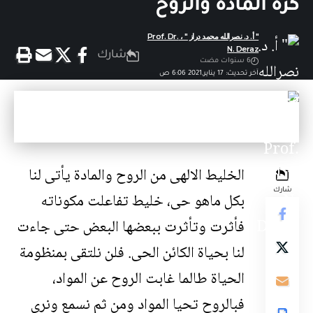
كرة المادة والروح
" أ. د. نصرالله محمد دراز " ، Prof. Dr.
N. Deraz
شارك
6 سنوات مضت
آخر تحديث: 17 يناير,2021 6:06 ص
الخليط الالهى من الروح والمادة يأتى لنا
شارك
بكل ماهو حى، خليط تفاعلت مكوناته
فأثرت وتأثرت ببعضها البعض حتى جاءت
لنا بحياة الكائن الحى. فلن نلتقى بمنظومة
الحياة طالما غابت الروح عن المواد،
فبالروح تحيا المواد ومن ثم نسمع ونرى