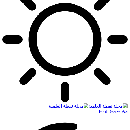
Font Resizer
Aa