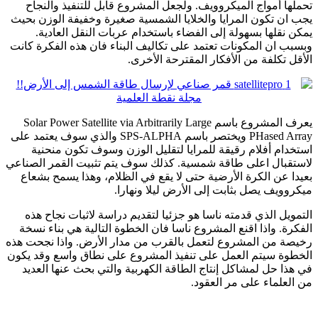
تحملها أمواج الميكروويف. ولجعل المشروع قابل للتنفيذ والنجاح
يجب ان تكون المرايا والخلايا الشمسية صغيرة وخفيفة الوزن بحيث
يمكن نقلها بسهولة إلى الفضاء باستخدام عربات النقل العادية.
وبسبب ان المكونات تعتمد على تكاليف البناء فان هذه الفكرة كانت
الأقل تكلفة من الأفكار المقترحة الأخرى.
يعرف المشروع باسم Solar Power Satellite via Arbitrarily Large
PHased Array ويختصر باسم SPS-ALPHA والذي سوف يعتمد على
استخدام أفلام رقيقة للمرايا لتقليل الوزن وسوف تكون منحنية
لاستقبال اعلى طاقة شمسية. كذلك سوف يتم تثبيت القمر الصناعي
بعيدا عن الكرة الأرضية حتى لا يقع في الظلام، وهذا يسمح بشعاع
ميكروويف يصل بثابت إلى الأرض ليلا ونهارا.
التمويل الذي قدمته ناسا هو جزئيا لتقديم دراسة لاثبات نجاح هذه
الفكرة. واذا اقنع المشروع ناسا فان الخطوة التالية هي بناء نسخة
رخيصة من المشروع لتعمل بالقرب من مدار الأرض. واذا نجحت هذه
الخطوة سيتم العمل على تنفيذ المشروع على نطاق واسع وقد يكون
في هذا حل لمشاكل إنتاج الطاقة الكهربية والتي بحث عنها العديد
من العلماء على مر العقود.