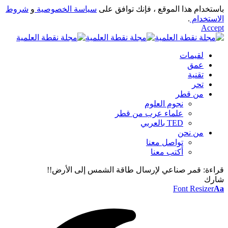
باستخدام هذا الموقع ، فإنك توافق على
سياسة الخصوصية
و
شروط
الاستخدام
.
Accept
لقيمات
عمق
تقنية
تحر
من قطر
نجوم العلوم
علماء عرب من قطر
TED بالعربي
من نحن
تواصل معنا
أكتب معنا
قراءة:
قمر صناعي لإرسال طاقة الشمس إلى الأرض!!
شارك
Font Resizer
Aa