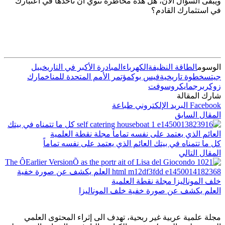
ويبقى السؤال الآن، هل هذه مخاطرة تنوي ان تأخذها في اعتبارك
في استثمارك القادم؟
الوسوم
الطاقة النظيفة
الكهرباء
المبادرة الأكبر في التاريخ
بيل
جيتس
خطوة تاريخية
فيس بوك
مؤتمر الأمم المتحدة للمناخ
مارك
زوكربرج
مايكروسوفت
شارك المقالة
Facebook
البريد الإلكتروني
طباعة
المقال السابق
كل ما تتمناه في بيتك العائم الذي يعتمد على نفسه تماماً
المقال التالي
العلم يكشف عن صورة خفية خلف الموناليزا
مجلة علمية عربية غير ربحية، تهدف الى إثراء المحتوى العلمي