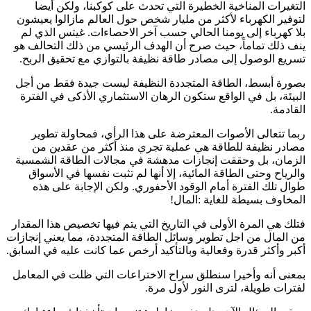
التغيرات المناخية الخطيرة التي تحدث على كوكبنا، ولكن أيضا
لتوفير الكهرباء لأكثر من مليار شخص حول العالم مازالوا يعيشون
بلا كهرباء إلى يومنا الحالي حسب آخر الاحصاءات. غيتس الذي لم
ينف ذلك تماماً، حيث صرح أن الهدف الرئيسي من ذلك التحالف هو
تسريع الوصول إلى مصادر طاقة نظيفة بالتوازي مع تحقيق الربح.
بصورة أبسط، الطاقة المتجددة النظيفة ليست جيدة فقط من أجل
البيئة، بل في الواقع ستكون الرهان الاستثماري الأذكى في الفترة
القادمة.
ربما تتعالى الأصوات المعترضة على هذا الرأي، فمحاولة تطوير
مصادر نظيفة للطاقة هي عملية تجري منذ أكثر من عقدين من
الزمان، بل وحققت إنجازات مدهشة في مجالات الطاقة الشمسية
والرياح وحتى الطاقة المائية، إلا أنها لم تثبت نفسها في الأسواق
طوال تلك الفترة أمام الوقود الأحفوري. ولكن الإجابة على هذه
المخاوف بسيطة للغاية :المال!
فتلك هي المرة الأولى في التاريخ التي يتم فيها تخصيص هذا المقدار
من المال من اجل تطوير وسائل الطاقة المتجددة، مما يعني إنجازات
أكبر وأكثر قدرة وفعالية وبالتأكيد أرخص عما كانت عليه في السابق.
بمعنى أنه وأخيرا سنطلق سراح الاختراعات التي ظلت في المعامل
لفترات طويلة، لترى النور لأول مرة.