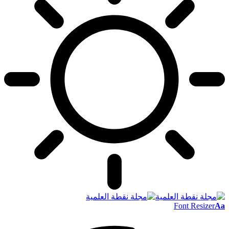
Font Resizer
Aa