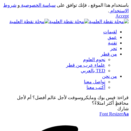
باستخدام هذا الموقع ، فإنك توافق على
سياسة الخصوصية
و
شروط
الاستخدام
.
Accept
لقيمات
عمق
تقنية
تحر
من قطر
نجوم العلوم
علماء عرب من قطر
TED بالعربي
من نحن
تواصل معنا
أكتب معنا
قراءة:
فيس بوك ومايكروسوفت لأجل عالم أفضل؟ أم لأجل
محافظٍ أكثر امتلاءً؟
شارك
Font Resizer
Aa