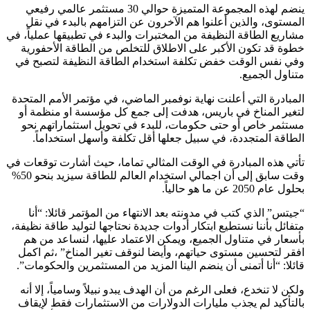
ينضم لهذه المجموعة المتميزة حوالي 30 مستثمر عالمي رفيعي
المستوى، والذين أعلنوا هم الآخرون عن التزامهم بالبدء في نقل
مشاريع الطاقة النظيفة من المختبرات والبدء في تطبيقها عملياً، في
خطوة قد تكون الأكبر على الاطلاق للتخلص من الطاقة الأحفورية
وفي نفس الوقت خفض تكلفة استخدام الطاقة النظيفة لتصبح في
متناول الجميع.
المبادرة التي أعلنت نهاية نوفمبر الماضي، في مؤتمر الأمم المتحدة
لتغير المناخ في باريس، هدفت إلى جمع كل مؤسسة او منظمة أو
مستثمر خاص أو حتى حكومات، للبدء في تحويل استثماراتهم نحو
الطاقة المتجددة، في سبيل جعلها أقل تكلفة وأسهل استخداماً.
تأتي هذه المبادرة في الوقت المثالي تماما، حيث أشارت توقعات في
وقت سابق إلى أن اجمالي استخدام العالم للطاقة سيزيد بنحو 50%
بحلول عام 2050 عن ما هو حالياً.
“جيتس” الذي كتب في مدونته بعد الانتهاء من المؤتمر قائلا: “أنا
متفائل بأننا نستطيع ابتكار أدوات جديدة نحتاجها لتوليد طاقة نظيفة،
بأسعار في متناول الجميع، ويمكن الاعتماد عليها، لنساعد من هم
افقر لتحسين مستوى حياتهم، وأيضا لنوقف تغير المناخ” ،ثم اكمل
قائلا: “أنا أتمنى أن ينضم الينا المزيد من المستثمرين والحكومات”.
ولكن لا تنخدع، فعلى الرغم من أن الهدف يبدو نبيلاً وسامياً، إلا أنه
بالتأكيد لم يجذب مليارات الدولارات من الاستثمارات فقط لإيقاف