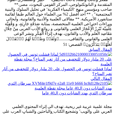
المتقدمة و النانوتكنولوجى، المركز القومى للبحوث، مصر،**
صاحب ومؤسس منهج ‘الكيمياء الفكرية’ في تحليل السلوك والبنية
المجتمعية" ، ** أحد أفضل 2% من العلماء حول العالم طبقا لقائمة
ستانفورد الأمريكية. ** مقالاتى العلمية والأدبية والقانونية، وأبحاثى
وبراءات اختراعى العلمية المتخصصة، بمثابة صَدَقَةٍ جَارِيَةٍ، و وَقْفِيَّة
عِلْمِيَّة تُبْرِزُ الْإِعْجَازَ العلمى والقانونى و روائعِ الأدب العربى مِنْ خِلَالِ
مَقَاصِد العلم والأدب والقانون، بهدف إِثرَاءٌ الْفِكْرِ ونشر الوعى
العلمى والقانونى والثقافى،.........﴿وَلَقَدۡ وَصَّلۡنَا لَهُمُ ٱلۡقَوۡلَ
لَعَلَّهُمۡ يَتَذَكَّرُونَ﴾ القصص: 51
المقال السابق
لماذا فشلت تونس في الحصول على 20 مليار دولار للتخفيف من آثار
تغير المناخ؟
المقال التالي
سرطان الثدي يهدد الشابات دون الـ40 عاما
مجلة علمية عربية غير ربحية، تهدف الى إثراء المحتوى العلمي
العربي على والويب٬ وتشجيع الكتاب والباحثين والشباب العرب على