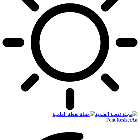
Font Resizer
Aa