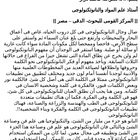
أستاذ علم المواد والنانوتكنولوجى
[[ المركز القومى للبحوث- الدقى – مصر ]]
صال وجال النانوتكنولوجى فى كل دروب الحياه، غاص فى أعماق
البحار والمحيطات وارتفع حتى بلغ عنان السماء ثم واستقر على
سطح الأرض، فاحصا وممحصا لكل مكونات المادة سواء كانت غازية
أو سائلة أو صلبة. وهنا استقر فى الوجدان أن مفهوم النانوتكنولوجى
لم ولن يخرج عن نطاق المادة التى تشغل حيزا من الفراغ فى حالاتها
الثلاث السابقة. وبأخذ مفهوم أو فكر النانوتكنولوجى نحو الكلمة
وحروفها وانطلاقها لصياغة العديد من المخطوطات العلمية منها
والأدبية لوجدنا أنفسنا أمام لون جديد ومختلف لتطبيق من تطبيقات
النانوتكنولوجى ممثلا فى الكلمة التى هى أصل كل شئ. فالكلمة نور
وبعض الكلمات قبور، فالفكرة فى كلمة وشخصية الانسان فى
كلماته. ومن هنا يجب أن نطلق العنان للنانوتكنولوجى فى كل شئ،
فهو فى الكلمة وفى الفكرة. فكما أن هناك تطبيقات متعددة
للنانوتكنولوجى فى الطب والهندسة والزراعة والصناعة، فهناك
تطبيقات النانوتكنولوجى فى الكلمة والفكرة وبناء الشخصية!!.
النانوتكنولوجى
النانو هو جزء من مليار من الشئ، والتكنولوجيا هى علم فن وصناعة
الشئ وبالتالى فان النانوتكنولوجى هو علم فن وصناعة هذا الجزء
من الشئ وتطبيقه فى مجال معين. لما كان من الممكن استخدام
النانو كبادئة لأي وحدة قياس كان من الممكن أيضا استخدامه فى