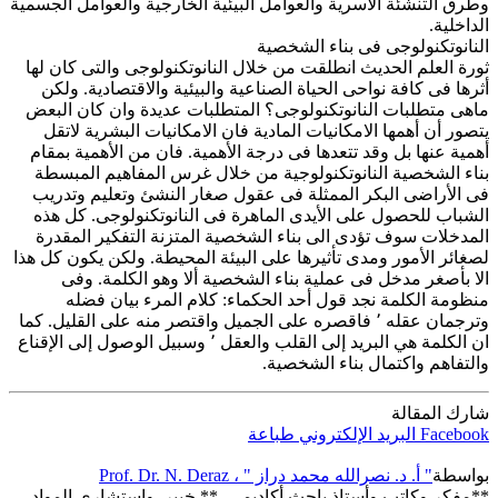
وطرق التنشئة الأسرية والعوامل البيئية الخارجية والعوامل الجسمية
الداخلية.
النانوتكنولوجى فى بناء الشخصية
ثورة العلم الحديث انطلقت من خلال النانوتكنولوجى والتى كان لها
أثرها فى كافة نواحى الحياة الصناعية والبيئية والاقتصادية. ولكن
ماهى متطلبات النانوتكنولوجى؟ المتطلبات عديدة وان كان البعض
يتصور أن أهمها الامكانيات المادية فان الامكانيات البشرية لاتقل
أهمية عنها بل وقد تتعدها فى درجة الأهمية. فان من الأهمية بمقام
بناء الشخصية النانوتكنولوجية من خلال غرس المفاهيم المبسطة
فى الأراضى البكر الممثلة فى عقول صغار النشئ وتعليم وتدريب
الشباب للحصول على الأيدى الماهرة فى النانوتكنولوجى. كل هذه
المدخلات سوف تؤدى الى بناء الشخصية المتزنة التفكير المقدرة
لصغائر الأمور ومدى تأثيرها على البيئة المحيطة. ولكن يكون كل هذا
الا بأصغر مدخل فى عملية بناء الشخصية ألا وهو الكلمة. وفى
منظومة الكلمة نجد قول أحد الحكماء: كلام المرء بيان فضله
وترجمان عقله ٬ فاقصره على الجميل واقتصر منه على القليل. كما
ان الكلمة هي البريد إلى القلب والعقل ٬ وسبيل الوصول إلى الإقناع
والتفاهم واكتمال بناء الشخصية.
شارك المقالة
Facebook
البريد الإلكتروني
طباعة
بواسطة
" أ. د. نصرالله محمد دراز " ، Prof. Dr. N. Deraz
**مفكر وكاتب وأستاذ باحث أكاديمى، ** خبير واستشارى المواد