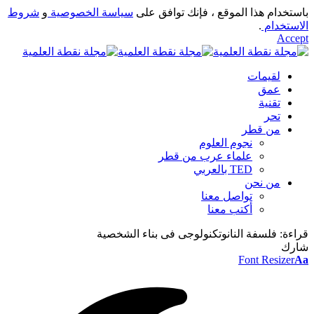
باستخدام هذا الموقع ، فإنك توافق على
سياسة الخصوصية
و
شروط
الاستخدام
.
Accept
لقيمات
عمق
تقنية
تحر
من قطر
نجوم العلوم
علماء عرب من قطر
TED بالعربي
من نحن
تواصل معنا
أكتب معنا
قراءة:
فلسفة النانوتكنولوجى فى بناء الشخصية
شارك
Font Resizer
Aa