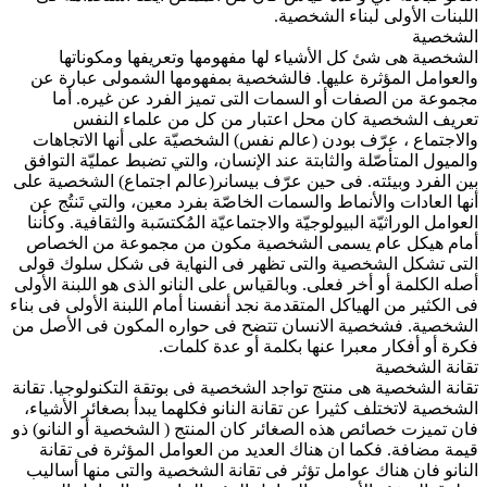
اللبنات الأولى لبناء الشخصية.
الشخصية
الشخصية هى شئ كل الأشياء لها مفهومها وتعريفها ومكوناتها
والعوامل المؤثرة عليها. فالشخصية بمفهومها الشمولى عبارة عن
مجموعة من الصفات أو السمات التى تميز الفرد عن غيره. أما
تعريف الشخصية كان محل اعتبار من كل من علماء النفس
والاجتماع ، عرّف بودن (عالم نفس) الشخصيّة على أنها الاتجاهات
والميول المتأصّلة والثابتة عند الإنسان، والتي تضبط عمليّة التوافق
بين الفرد وبيئته. فى حين عرّف بيسانر(عالم اجتماع) الشخصية على
أنها العادات والأنماط والسمات الخاصّة بفرد معين، والتي تَنتُج عن
العوامل الوراثيّة البيولوجيّة والاجتماعيّة المُكتسَبة والثقافية. وكأننا
أمام هيكل عام يسمى الشخصية مكون من مجموعة من الخصاص
التى تشكل الشخصية والتى تظهر فى النهاية فى شكل سلوك قولى
أصله الكلمة أو أخر فعلى. وبالقياس على النانو الذى هو اللبنة الأولى
فى الكثير من الهياكل المتقدمة نجد أنفسنا أمام اللبنة الأولى فى بناء
الشخصية. فشخصية الانسان تتضح فى حواره المكون فى الأصل من
فكرة أو أفكار معبرا عنها بكلمة أو عدة كلمات.
تقانة الشخصية
تقانة الشخصية هى منتج تواجد الشخصية فى بوتقة التكنولوجيا. تقانة
الشخصية لاتختلف كثيرا عن تقانة النانو فكلهما يبدأ بصغائر الأشياء،
فان تميزت خصائص هذه الصغائر كان المنتج ( الشخصية أو النانو) ذو
قيمة مضافة. فكما ان هناك العديد من العوامل المؤثرة فى تقانة
النانو فان هناك عوامل تؤثر فى تقانة الشخصية والتى منها أساليب