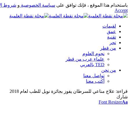
باستخدام هذا الموقع ، فإنك توافق على
سياسة الخصوصية
و
شروط ال
Accept
لقيمات
عمق
تقنية
تحر
من قطر
نجوم العلوم
علماء عرب من قطر
TED بالعربي
من نحن
تواصل معنا
أكتب معنا
قراءة:
علاج مناعي للسرطان يفوز بجائزة نوبل للطب لعام 2018
شارك
Font Resizer
Aa