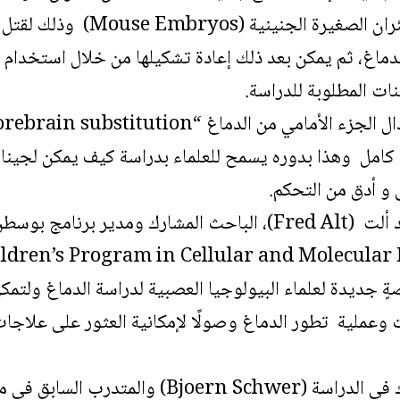
سموم طبيعية على الفئران الصغي
دماغ، ثم يمكن بعد ذلك إعادة تشكيلها من خلال استخدام الخ
ات المطلوبة للدراسة.
 كامل وهذا بدوره يسمح للعلماء بدراسة كيف يمكن لجينات
 و أدق من التحكم.
وأضاف البروفسور فريد ألت (Fred Alt)، الباحث المشارك ومد
ةٍ جديدة لعلماء البيولوجيا العصبية لدراسة الدماغ ولتم
ات وعملية تطور الدماغ وصولًا لإمكانية العثور على علاج
ولاحظ الدكتور المشارك في الدراسة (rn Schwer