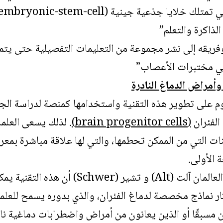
لذاكرة والتعلم”
ريقه إلى نشر مجموعة من التعليمات التفصيلية حتى يتمكن
في مختبرات الأعصاب”
أمراض الدماغ النادرة
 على تطوير هذه التقنية واستخدامها كمنصة لدراسة الج
الفئران
(
brain progenitor cells
)
. لذلك يسعى العلم
ات التي من الممكن تحطمها، والتي لها علاقة مباشرة بمعر
 الأولى.
علاوة على ذلك، يعتقد العالمان آلت (Alt) 
 نماذج مخصصة لدماغ الفئران، والذي بدوره يسمح للعلم
سبقًا أو الذين يعانون من أمراض واضطرابات دماغية ناد