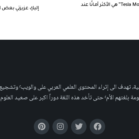
اختبارات صارمة تظهر أن “Tesla Model 3” هي الأكثر أمانًا عند
إليكِ عزيزتي بعض ا
مجلة علمية عربية غير ربحية،
بر على صعيد العلوم التجريبية والإجتماعية.