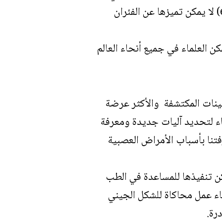
UCSF: ” أن الفئران التي تمتلك خلايا جذعية جينية (embryonic-stem-cell) لا يمكن تميزها عن الفئران
 العلماء في جميع أنحاء العالم
ينات المكتشفة والأكثر عرضة
اء لتحديد آليات جديدة ومعرفة
فتنا بأسباب الأمراض العصبية
و تشير (Schwer) أن هذه التقنية يمكن تنفيذها للمساعدة في الطب
اء عمل محاكاة للشكل الجيني
رة.