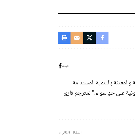
متابعة
المعنيّة بالتنمية المستدامة
ونية على حدٍ سواء."المترجم قارئ
المقال التالي