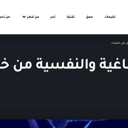
لقيمات
عمق
تقنية
تحر
من قطر
من نحن
ل على الجينات
اغية والنفسية من خل