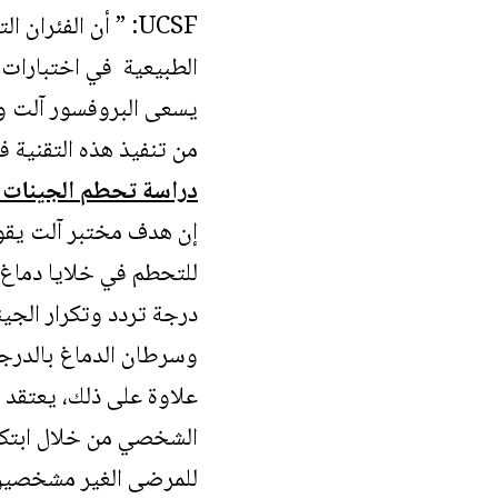
الطبيعية في اختبارات ا
يسعى البروفسور آلت وف
من تنفيذ هذه التقنية 
دراسة تحطم الجينات و
إن هدف مختبر آلت يقوم
للتحطم في خلايا دماغ 
درجة تردد وتكرار الجين
وسرطان الدماغ بالدرجة
الشخصي من خلال ابتكار
للمرضى الغير مشخصين م