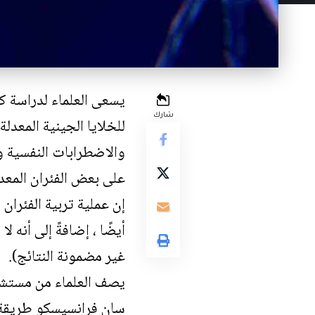
يسعى العلماء لدراسة ك
شارك
للخلايا الجينية المعدل
والاضطرابات النفسية 
على بعض الفئران المعدلة جينيًا .(ied mice
إن عملية تربية الفئران
أيضًا ، إضافةً إلى أنه 
غير مضمونة النتائج).
سان فرانسيسكو طريقة ج