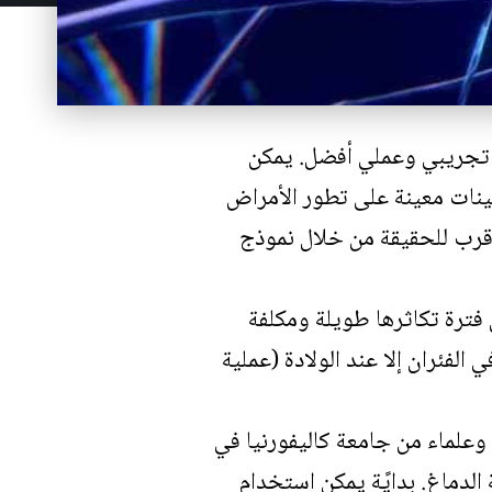
ج تجريبي وعملي أفضل. يمكن
 جينات معينة على تطور الأمراض
قرب للحقيقة من خلال نموذج
 فترة تكاثرها طويلة ومكلفة
الفئران إلا عند الولادة (عملية
 العلماء من مستشفى بوسطن للأطفال (Boston Children’s Hospital) وعلماء من جامعة كاليفورنيا في
لدماغ. بدايًة يمكن استخدام