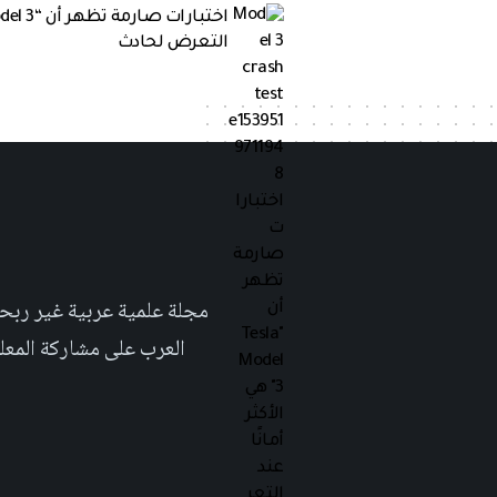
التعرض لحادث
العرب على مشاركة المعلومة بلغتهم الأم٬ حتى تأخد هذه اللغة دوراً اك