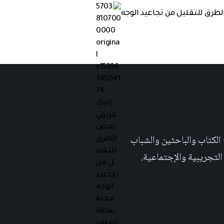
لطرق للتقليل من تجاعيد الوجه
 تهدف الى إثراء المحتوى العلمي العربي على والويب٬ وتشجيع الكتاب والباحثين والشباب