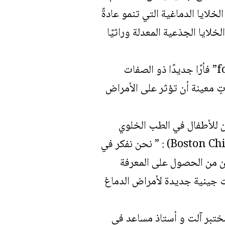
رة الجنينية (Mouse Embryos) وذلك لقتل الخلايا الدماغية التي تنمو عادةً
لايا الجذعية المعدلة وراثيًا
ينتج عن عملية ” استبدال الجزء الأمامي من الدماغ “forebrain substitution” فأرًا جديدًا ذو الصفات
ٍ معينة أن تؤثر على الأمراض
ير برنامج بوسطن للأطفال في الطب الخلوي
والجزيئي (Boston Children’s Program in Cellular and Molecular Medicine) : ” نحن نفكر في
كن من الحصول على المعرفة
ات جينية جديدة لأمراض الدماغ
Bjoe) والمتدرب السابق في مختبر آلت و أستاذ مساعد في