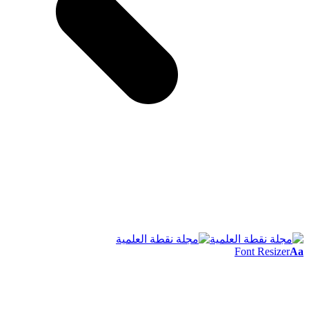
Font Resizer
Aa