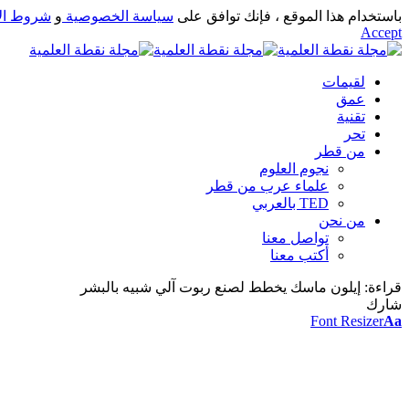
باستخدام هذا الموقع ، فإنك توافق على
سياسة الخصوصية
و
شروط ال
Accept
لقيمات
عمق
تقنية
تحر
من قطر
نجوم العلوم
علماء عرب من قطر
TED بالعربي
من نحن
تواصل معنا
أكتب معنا
قراءة:
إيلون ماسك يخطط لصنع ربوت آلي شبيه بالبشر
شارك
Font Resizer
Aa