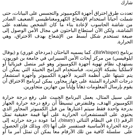
شارك
تعددت طرق اختراق أجهزة الكومبيوتر والتجسس على البيانات، حتى
شملت أحياناً استخدام الإشعاع الكهرومغناطيسي الضعيف الصادر
من شاشة الحاسوب لإعادة بناء ما كان الشخص يشاهده على
الشاشة، ولكن الآن استطاع الباحثون في مجال الأمن الوصول إلى
صيغة تستخدم شكل أبسط من الإشعاع بهدف الاختراق، وهي
الحرارة.
برنامج (BitWhisper)، كما يسميه الباحثان (مردخاي غوري) و (يوفال
ايلوفيسي) من مركز أبحاث الأمن السيبراني في جامعة بن غوريون،
يستهدف نظام تهوية أجهزة الكومبيوتر وهو غير متصل فيزيائياً أو
لاسلكياً بشبكة الإنترنت، فباستخدام البرامج الخبيثة التي يمكن أن
يتم تثبيتها على أنظمة التبريد لأجهزة الكمبيوتر وأجهزة استشعار
درجات الحرارة المثبتة على جهاز مجاور، يمكن لبرنامج الاختراق أن
يقوم بإرسال المعلومات ذهاباً وإياباً بين جهازين متجاورين.
على سبيل المثال، يعمل البرنامج الخبيث على رفع درجة حرارة
الكومبيوتر الهدف، وفلنفترض تبسيطاً أن رفع درجة حرارة الجهاز
بدرجة واحدة فقط سيتم اعتبارها من قبل الكمبيوتر المجاور الذي
يحتوي على المستشعرات الحرارية على أنها قيمة حقيقية تمثل
الرقم (1) في النظام الثنائي (binary)، أما عودة درجة حرارته إلى
درجة الحرارة الأساسية فستفسر على أنها (0)، وبذلك فإن الحصول
على سلسلة كافية من تلك الأرقام معاً يمكن أن تمثل أمر ما أو