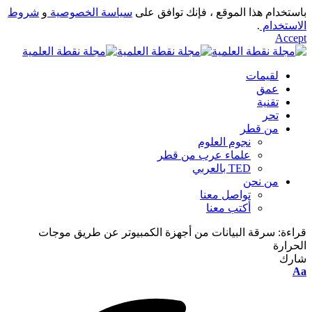
باستخدام هذا الموقع ، فإنك توافق على
سياسة الخصوصية
و
شروط
الاستخدام
.
Accept
لقيمات
عمق
تقنية
تحر
من قطر
نجوم العلوم
علماء عرب من قطر
TED بالعربي
من نحن
تواصل معنا
أكتب معنا
قراءة:
سرقة البيانات من أجهزة الكمبيوتر عن طريق موجات
الحرارة
شارك
Font
Aa
Resizer