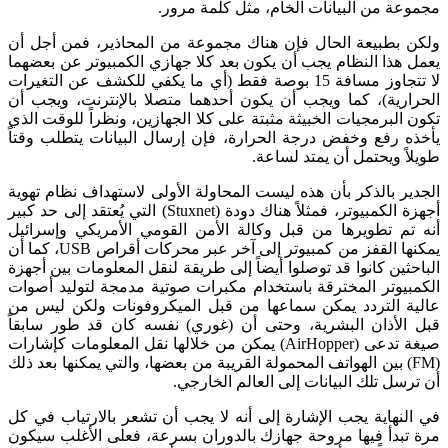
مجموعة من البيانات الخام، مثل كلمة مرور.
ولكن بطبيعة الحال فإن هناك مجموعة من المحاذير، فمن أجل أن
يعمل هذا النظام يجب أن يكون بعد كلا جهازي الكمبيوتر عن بعضهما
لا تتجاوز مسافة 15 بوصة فقط (أي ما يكفي للكشف عن التغيرات
الحرارية)، كما ويجب أن يكون أحدهما متصلا بالإنترنت، ويجب أن
تكون البرمجيات الخبيثة مثبتة على كلا الجهازين، ونظراً للوقت الذي
يأخذه رفع وخفض درجة الحرارة، فإن إرسال البيانات يتطلب وقتاً
طويلاً ويحتمل أن يمتد لساعة.
الجدير بالذكر بأن هذه ليست المحاولة الأولى لاستهداف نظام تهوية
أجهزة الكمبيوتر، فمثلاً هناك دودة (Stuxnet) التي يُعتقد إلى حد كبير
أنه تم تطويرها من قبل وكالة الأمن القومي الأمريكي وإسرائيل
يمكنها القفز من كمبيوتر إلى آخر عبر محركات أقراص USB، كما أن
الباحثين كانوا قد توصلوا أيضاً إلى طريقة لنقل المعلومات بين أجهزة
الكمبيوتر المخترقة باستخدام مكبرات صوتية مدمجة لتوليد أصوات
عالية التردد يمكن سماعها من قبل الميكروفونات ولكن ليس من
قبل الأذان البشرية، وحتى أن (غوري) نفسه كان قد طور سابقاً
صيغة تدعى (AirHopper) يمكن من خلالها نقل المعلومات كإشارات
(FM) بين الهواتف المحمولة القريبة من بعضها، والتي يمكنها بعد ذلك
أن ترسل تلك البيانات إلى العالم الخارجي.
في النهاية يجب الإشارة إلى أنه لا يجب أن تشعر بالارتياب في كل
مرة تبدأ فيها مروحة جهازك بالدوران بسرعة، فعلى الأغلب سيكون