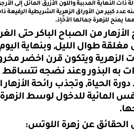
ة ذات النهاية المدببة واللون الأزرق المائل إلى الأر
ه عدد كبير من الأوراق الزهرية الشريطية الرفيعة ذات
مما يمنح للزهرة جمالها الأخّإذ.
 مغلقة طوال الليل, وبنهاية الي
ات الزهرية ويتكون قرن اخضر مخر
ت به البذور وعند نضجه تتساقط ال
 دورة الحياة, وتجذب رائحة الأزها
فس المائية للدخول لوسط الزهرة
ها.
لحقائق عن زهرة اللوتس: