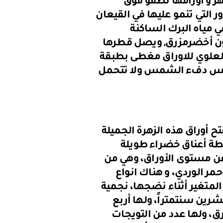
هر و أوراقها تطفو فوق
 التي تنمو عليها في القيعان
ي مياه البرك الساكنة
لون أخضرمزرق, ويصل قطرها
طح العلوي للاوراق مغطى بطبقة
لوتس دفء الشمس ولا تتحمل
تح أوراق هذه الزهرة الجميلة
سطة أعناق خضراء طويلة
عن مستوى الأوراق، وهي من
حمر الوردي، و هناك انواع
 المتغير أثناء نضجها، نجمية
ين سنتمتراً، ولها أربع
، ولها عدد من التويجات