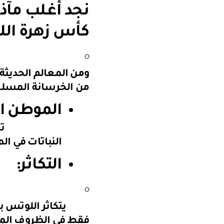
نجد أغـلب مآ
كأس زهرة ال
من الخرسانة المسلح
الموطن ا
تعتبر مصر وج
النباتات في ال
التكاثر:
يتكاثر اللوتس بالبذو
فقط في الظروف المنا