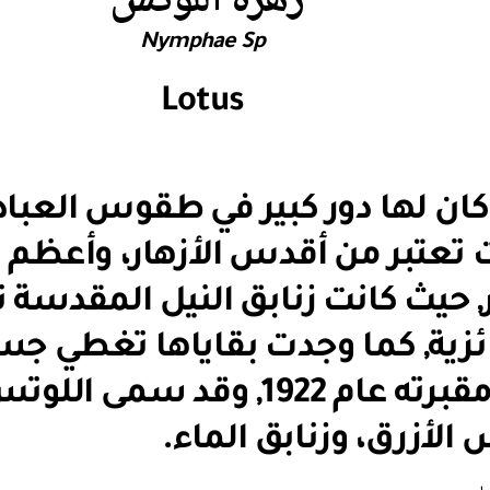
زهرة اللوتس
Nymphae Sp
Lotus
كان لها دور كبير في طقوس العبا
تعتبر من أقدس الأزهار، وأعظم الأز
حيث كانت زنابق النيل المقدسة ت
ائزية, كما وجدت بقاياها تغطي ج
عند اكتشاف مقبرته عام 1922, و
 الأزرق، وزنابق الماء.