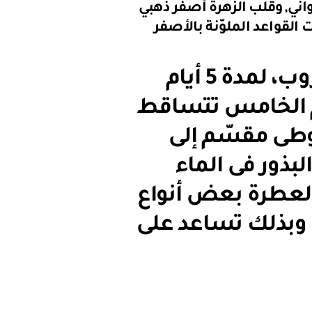
جواني, وقلب الزهرة أصفر ذهبي
 القواعد الملوّنة بالأصفر
تتفتح الأزهار من الصباح الباكر حتى الغروب، لمدة 5 أيام
وم الخامس تتساقط
وطى مقسّم إلى
بذور فى الماء
ر العطرة بعض أنواع
 وبذلك تساعد على