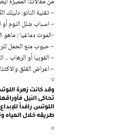
من مقالاتنا المميزة أيضا
–
تقنية النانو: دليلك ا
– اسباب شلل النوم أو 
-الموت دماغيا : ماهو ا
– حبوب منع الحمل للرجا
– الفوبيا أو الرهاب .. ا
– اعراض القلق والاكتئا
وقد كانت زهرة اللوت
تحاكى النيل فأوراقها 
اللوتس رافداَ للإبد
طريقه خلال المياه و