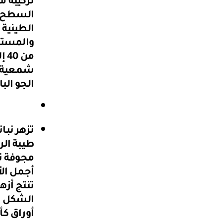
تركيبة م
السطح. ا
الطينية 
والمستن
شمعية ن
الجو الب
تزهر نبا
طيبة الر
مجوفة تت
أجمل الأ
تنتج أزه
الشكل ي
أوراق ك