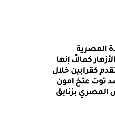
دة المصرية
هار كمالاً، إنها
قدم كقرابين خلال
سد توت عتخ امون
قد سمى اللوتس المصري بزنابق