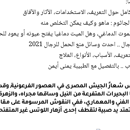
:
لكامل حول التعريف، الاستخدامات، الآثار والآفاق
الجاثوم : ماهو وكيف يمكن التخلص منه
لموت الدماغي، وهل الميت دماغيا يفتح عيونه أو يعود للح
ل .. احدث وسائل منع الحمل للرجال 2021
لتعريف، الأسباب، الأنواع، العلاج
ب .. بالتفصيل مع الطبيبة يمنى أيمن
س شعارً الجيش المصرى في العصور الفرعونية, وقدكا
البحيرات المتفرعة من النيل وساقها مجراه، والزهرة د
اع الفني والمعماري، ففي النقوش المرسومة على مق
تمتد يد صبية لتقطف إحدى أزهار اللوتس غير المتفتح