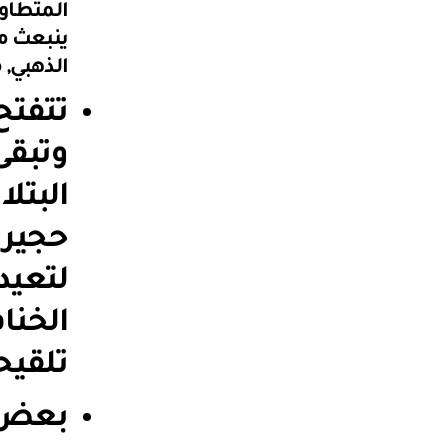
المتطاول
ينبعث من
الذهبي, 
وتبقى
البتل
حجيرا
لتعيد
الخنا
تلقيح
بعض ا