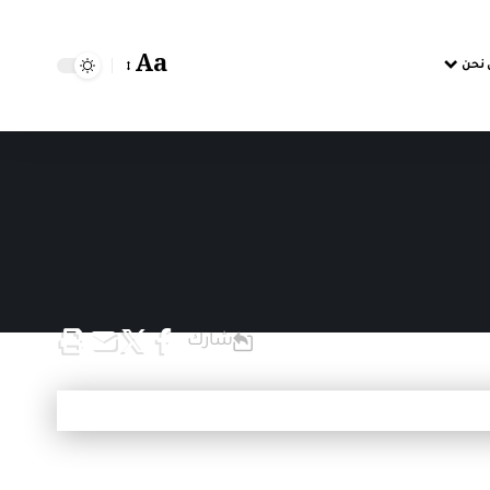
Aa
 نحن
شارك