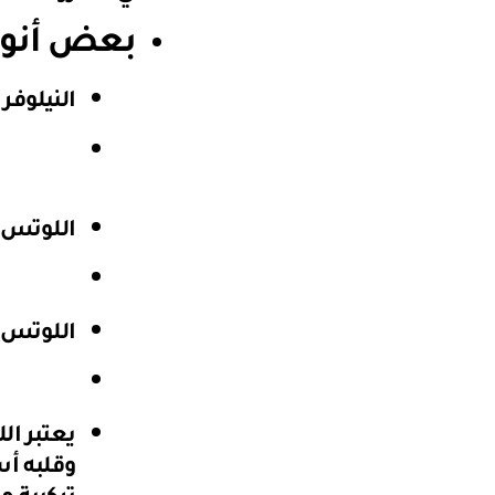
بعض أنواع
النيلوفر اللوتس
اللوتس المق
اللوتس النجمي li
يعتبر ال
وقلبه أس