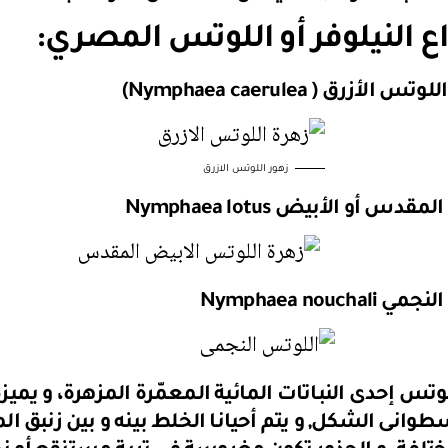
 النيلوفر أو اللوتس المصري:
 الأزرق ( Nymphaea caerulea)
زهور اللوتس الازرق
دس أو الأبيض Nymphaea lotus
Nymphaea noucha
لوتس إحدى النباتات المائية المعمّرة المزهرة، و يميزه
طوانى الشكل, و يتم أحيانا الخلط بينه و بين زنبق الم