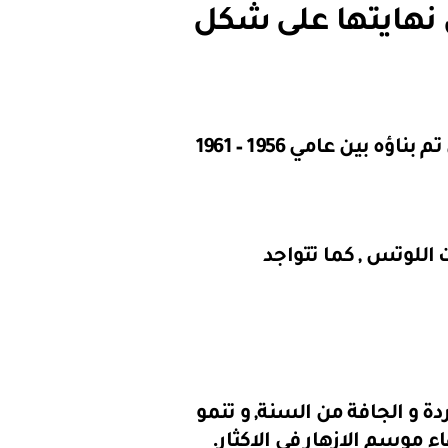
 نهايتها على شكل
ومن المعالم الحديثة التي استلهمت شكل زهرة اللوتس برج القاهرة الذي تم بناؤه بين عامي 1956 – 1961
وتس , كما تتواجد
ة و الجافة من السنة, و تنمو
موسم الازهار فى الاكثار.