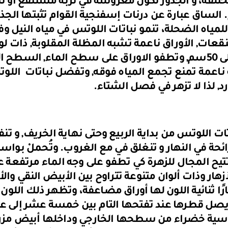
ختلفة، و الجذور تكون مغروسة في تربة مستنقع أو ن
لساق عبارة عن درنات إسفنجية القوام تثبتها الجذور
للمياه الضحلة، تنمو نباتات اللوتس في مياه النيل وف
قعات, الأوراق ناعمة تشبه المظلة المقلوبة, ذات 
من 40 إلى 50سم, وتطفو الاوراق على سطح الماء, الس
اعمة تمنع تجمع المياه فوقه, وتفضل نباتات ال
ارد, لذا لا تزهر في فصل الشتاء.
تات اللوتس من بداية الربيع وحتى نهاية الخريف, و تنف
ائحة في النهار و تنغلق في مع الغروب. وتُحملْ بوا
يح المجال للزهرة كي تطفو على وجه الماء مرتفعة 
زهار وذات ألوان متنوعة تتراوح بين الأبيض النقي والأ
ارًا ثنائية اللون لها أوراق مضاعفة، وتظهر ذلك اللون
صل قطرها عند تفتحها التام بين خمسة عشر إلى عشر
أسية خضراء من سطحها الخارجي وداخلها أبيض مزرق