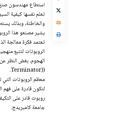
استطاع مهندسون صنع آ
تعلم نفسها كيفية السي
والخاطئة، وبذلك يستطي
يشير مصنعو هذا الروبو
تعتمد فكرة معالجة الذا
الروبوتات لتتبع منهجية
الهجوم، بغض النظر عن م
((Terminator.
معظم الروبوتات التي تو
لتكون قادرة على فهم ا
روبوت قادر على التكيف م
جامعة كامبريدج.