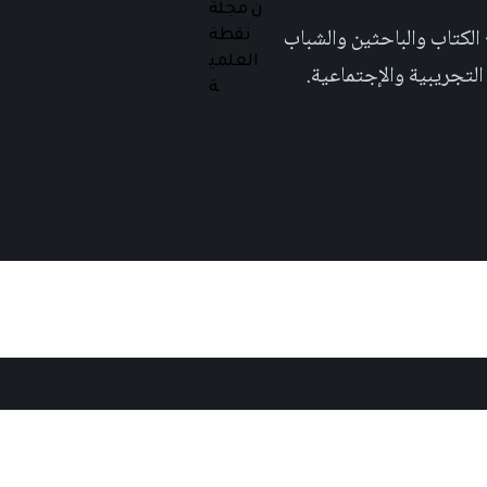
 تهدف الى إثراء المحتوى العلمي العربي على والويب٬ وتشجيع الكتاب والباحثين والشباب