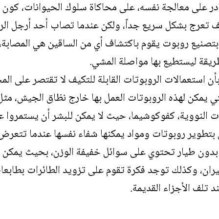
ادر على معالجة نفسه، على محاكاة سلوك الحيوانات، كون 
كيف تعرج بشكل سريع جداً، ولكن عندما تصاب أحد أرجل الر
اء بتصنيع روبوت يقوم باكتشاف أي من الساقين هي المصابة
يقة ليستطيع بها مواصلة المشي.
بأن استعمالات الروبوتات القابلة للتكيف لا تقتصر على ال
تي يمكن لهذه الروبوتات العمل بها خارج نظاق الجيش، مثل 
ت النووية، كفوكوشيما، حيث لا يمكن للبشر أن يستمروا عل
ون بتطوير روبوتات ومواد يمكنها شفاء نفسها عندما تتعر
 بدون طيار تحتوي على سوائل خفيفة الوزن، بحيث يمكن ل
طيران، وكذلك توجد فكرة تقوم على تزويد الطائرات بطابعات 
د تلف الأجزاء القديمة.