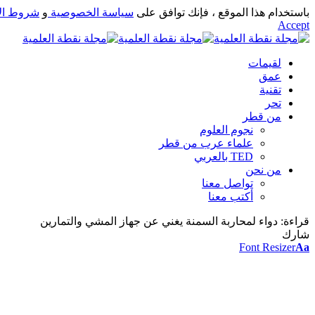
باستخدام هذا الموقع ، فإنك توافق على
سياسة الخصوصية
و
شروط ال
Accept
لقيمات
عمق
تقنية
تحر
من قطر
نجوم العلوم
علماء عرب من قطر
TED بالعربي
من نحن
تواصل معنا
أكتب معنا
قراءة:
دواء لمحاربة السمنة يغني عن جهاز المشي والتمارين
شارك
Font Resizer
Aa