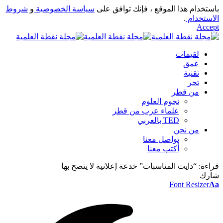
باستخدام هذا الموقع ، فإنك توافق على
سياسة الخصوصية
و
شروط
الاستخدام
.
Accept
لقيمات
عمق
تقنية
تحر
من قطر
نجوم العلوم
علماء عرب من قطر
TED بالعربي
من نحن
تواصل معنا
أكتب معنا
قراءة:
“دايت المناسبات” خدعة إعلانية لا ينصح بها
شارك
Font Resizer
Aa