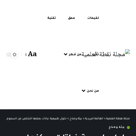
لقيمات
عمق
تقنية
Aa
تحر
من قطر
من نحن
مجلة نقطة العلمية
>
القائمة البريدية
>
بيئة ومناخ
>
حلول طبيعية: نباتات يمكنها التخلص من السموم الموج
بيئة ومناخ