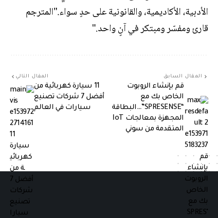
الأدبية، الأكاديمية، والقانونية على حدٍ سواء."المترجم
قارئ ومفسّر ومبتكر في آنٍ واحد."
المقال السابق
المقال التالي
قم بإنشاء الروبوت
11 سيارة كهربائية من
الخاص بك مع
أفضل 7 شركات تصنيع
“SPRESENSE”…البطاقة
سيارات في العالم
المجهزة بمعالجات IoT
المتقدمة من سوني