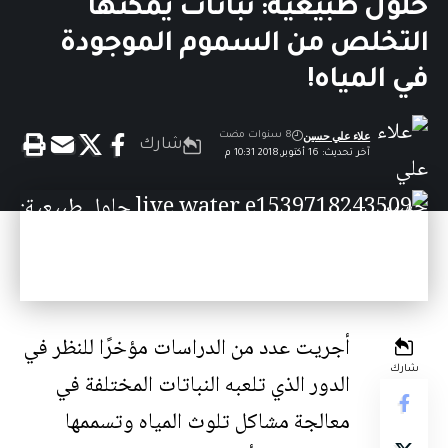
حلول طبيعية: نباتات يمكنها
التخلص من السموم الموجودة
في المياه!
علاء علي حسين
8 سنوات مضت
شارك
آخر تحديث: 16 أكتوبر,2018 10:31 م
أجريت عدد من الدراسات مؤخرًا للنظر في
شارك
الدور الذي تلعبه النباتات المختلفة في
معالجة مشاكل تلوث المياه وتسممها