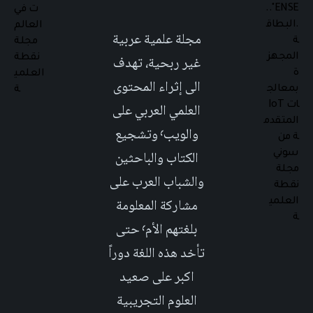
مجلة علمية عربية
غير ربحية، تهدف
الى إثراء المحتوى
العلمي العربي على
والويب٬ وتشجيع
الكتاب والباحثين
والشباب العرب على
مشاركة المعلومة
بلغتهم الأم٬ حتى
تأخد هذه اللغة دوراً
اكبر على صعيد
العلوم التجريبية