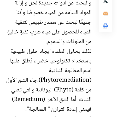
والبحث عن أدوات جديدة لحل و إزالة
المواد السامة من المياه خصوصًا وأننا
جميعًا نبحث عن مصدر طبيعي لتنقية
المياه للحصول على مياه شربٍ نقيةٍ خاليةٍ
من الملوثات والسموم.
لذلك يحاول العلماء ايجاد حلول طبيعية
باستخدام تكنولوجيا خضراء يُطلق عليها
اسم المعالجة النباتية
(Phytoremediation)،جاء الشق الأول
من كلمة (Phyto) اليونانية والتي تعني
النبات، أما الشق الآخر (Remedium)
فيعني إعادة التوازن ” المعالجة”.