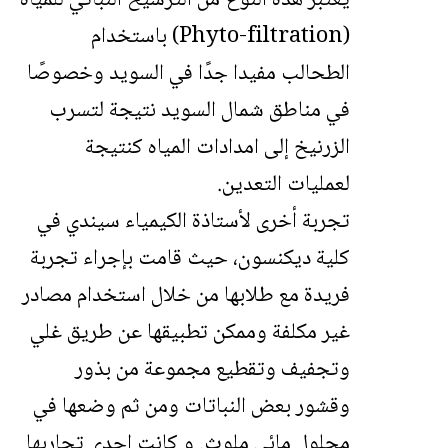
يعتبر هذه النوع من الترشيح النباتي للمياه
(Phyto-filtration) باستخدام
الطحالب مفيدا جدًا في السويد وخصوصًا
في مناطق شمال السويد نتيجة لتسرب
الزرنيخ إلى امدادات المياه كنتيجة
لعمليات التعدين.
تجربة أخرى لأستاذة الكيمياء سيندي في
كلية ديكنسون، حيث قامت بإجراء تجربة
فريدة مع طلابها من خلال استخدام مصادر
غير مكلفة وممكن تطبيقها عن طريق غلي
وتجفيف وتقطيع مجموعة من بذور
وقشور بعض النباتات ومن ثم وضعها في
محلول مائي ملوث. و كانت إحدى تجاربها