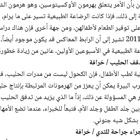
ن بأن الأمر يتعلق بهرمون الأوكسيتوسين، وهو هرمون الشع
إلى ذلك، فإذا كانت الرضاعة الطبيعية تسير على ما يرام، 
 على توفير الطعام لأطفالهن، ومن جهة أخرى فإن هناك درا
نورث كارولينا في عام 2011 تشير إلى أن الرابط المعاكس قد يكون موجو
 الطبيعية في الأسبوعين الأولين، عانين من زيادة خطورة ا
قف الحليب / خرافة
ريكية لطب الأطفال، فإن الكحول ليست من مدرات الحليب، ف
البيرة يمكن أن يعزز من الهرمونات المرتبطة بإنتاج حليب ا
 هي المسؤولة عن ذلك، إذاً ما الذي يزيد من تدفق الحليب
ين جلد الطفل وجلد الأم، فتبعاً للخبراء، عندما تضع الأ
ق بشكل شبه جنوني.
جراء جراحة للثدي / خرافة