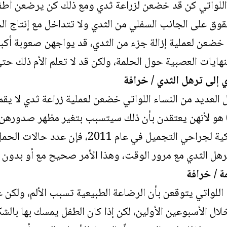
اللواتي كن قد خضعن لزراعة ثدي ومع ذلك كن يرضعن أطفاله
وق على الجانب السفلي من الثدي ولا تتداخل مع إنتاج ا
 خضعن لعملية إزالة جزء من الثدي، قد يواجهن صعوبة أكبر
هايات العصبية حول الحلمة، ولكن قد لا تعلم الأم ذلك ح
 إلى ترهل الثدي / خرافة
العديد من النساء اللواتي خضعن لعملية زراعة ثدي لا يق
و لأنهن يعتقدن بأن ذلك سيتسبب بتغير مظهر صدورهن، و
من قبل الجمعية الأمريكية لجراحي التجميل في عا
هل الثدي مع مرور الوقت، وهذا الأمر صحيح مع أو بدون ز
ة / خرافة
 اللواتي يتوقعن بأن الرضاعة الطبيعية تسبب الألم، ولكن 
ال الأسبوعين الأولين، لكن إذا كان الطفل يمسك بها بالش