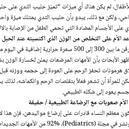
ال، لم يكن هناك أي ميزات “تميّز حليب الثدي على حلي
احي، ولكن مع ذلك، يبدو بأن حليب الثدي يمتلك ميزة وا
 على الأجسام المضادة التي تحمي الطفل من الإصابة بالال
د الأم على التخلص من الوزن الذي اكتسبته عند الحبل و
الأمهات المرضعات يحرقن ما بين 300 إلى 500 سعرة حراري
ر الأبحاث بأن الأمهات المرضعات يملن لخسارة الوزن بش
اق هرمونات تحفز الرحم على العودة إلى حجمه ووزنه قبل
كن للمرأة أن تشعر فعلاً بتقلصات الرحم وانكماشه، لذلك ي
جسم يعود إلى شكله الطبيعي.
الأم صعوبات مع الرضاعة الطبيعية
/ حقيقة
ن معظم النساء قادرات على إرضاع مواليدهن، فإن هذا لا ي
إجراؤه في عام 2013 ونشر في مجلة (، 92%