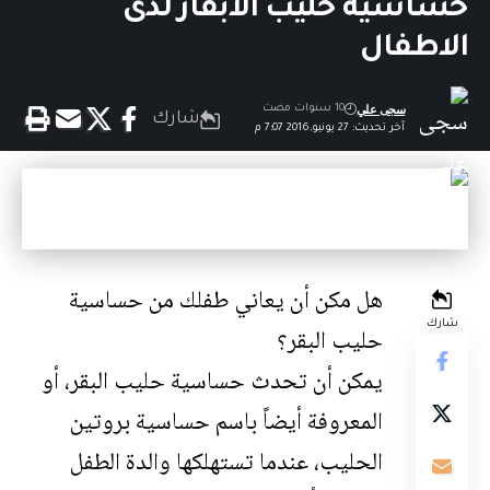
حساسية حليب الابقار لدى
الاطفال
سجى علي
10 سنوات مضت
شارك
آخر تحديث: 27 يونيو,2016 7:07 م
هل مكن أن يعاني طفلك من حساسية
شارك
حليب البقر؟
يمكن أن تحدث حساسية حليب البقر، أو
المعروفة أيضاً باسم حساسية بروتين
الحليب، عندما تستهلكها والدة الطفل