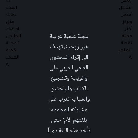
مجلة علمية عربية
غير ربحية، تهدف
الى إثراء المحتوى
العلمي العربي على
والويب٬ وتشجيع
الكتاب والباحثين
والشباب العرب على
مشاركة المعلومة
بلغتهم الأم٬ حتى
تأخد هذه اللغة دوراً