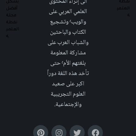
الى إثراء المحتوى
العلمي العربي على
والويب٬ وتشجيع
الكتاب والباحثين
والشباب العرب على
مشاركة المعلومة
بلغتهم الأم٬ حتى
تأخد هذه اللغة دوراً
اكبر على صعيد
العلوم التجريبية
والإجتماعية.