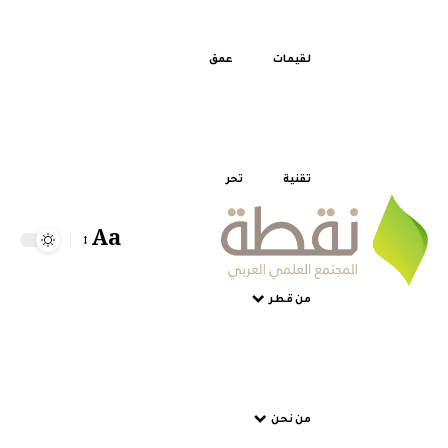
لقيمات
عمق
تقنية
تحر
Aa
من قطر
من نحن