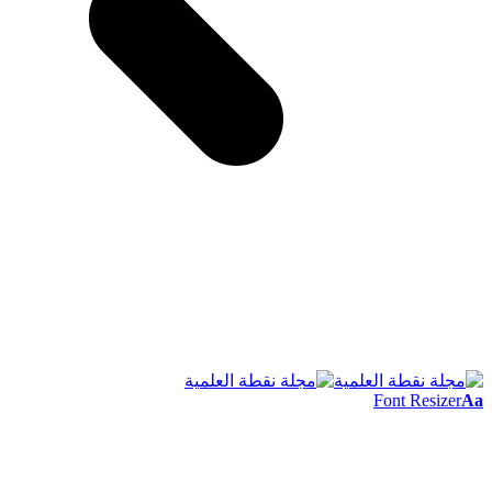
Font Resizer
Aa