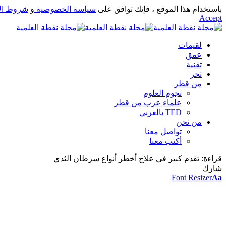
باستخدام هذا الموقع ، فإنك توافق على
سياسة الخصوصية
و
شروط ال
Accept
لقيمات
عمق
تقنية
تحر
من قطر
نجوم العلوم
علماء عرب من قطر
TED بالعربي
من نحن
تواصل معنا
أكتب معنا
قراءة:
تقدم كبير في علاج أخطر أنواع سرطان الثدي
شارك
Font Resizer
Aa