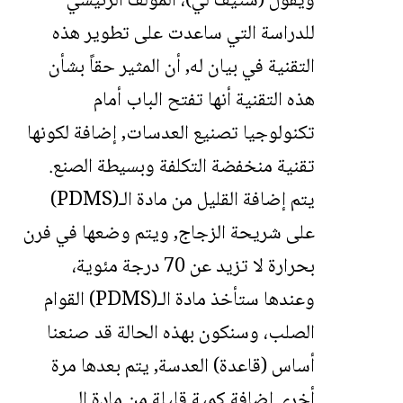
ويقول (ستيف لي)، المؤلف الرئيسي
للدراسة التي ساعدت على تطوير هذه
التقنية في بيان له, أن المثير حقاً بشأن
هذه التقنية أنها تفتح الباب أمام
تكنولوجيا تصنيع العدسات, إضافة لكونها
تقنية منخفضة التكلفة وبسيطة الصنع.
يتم إضافة القليل من مادة الـ(PDMS)
على شريحة الزجاج, ويتم وضعها في فرن
بحرارة لا تزيد عن 70 درجة مئوية،
وعندها ستأخذ مادة الـ(PDMS) القوام
الصلب، وسنكون بهذه الحالة قد صنعنا
أساس (قاعدة) العدسة, يتم بعدها مرة
أخرى إضافة كمية قليلة من مادة الـ