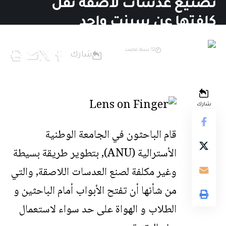
تصنيع عدسات لاصقة تقل
كلفتها عن سينت واحد
فريق التحرير
12 سنة مضت
شارك
آخر تحديث: 10 يونيو,2014 7:00 ص
شارك
قام الباحثون في الجامعة الوطنية
الأسترالية (ANU), بتطوير طريقة بسيطة
وغير مكلفة لصنع العدسات اللاصقة, والتي
من شأنها أن تفتح الأبواب أمام الباحثين و
الطلاب و الهواة على حد سواء لاستعمال