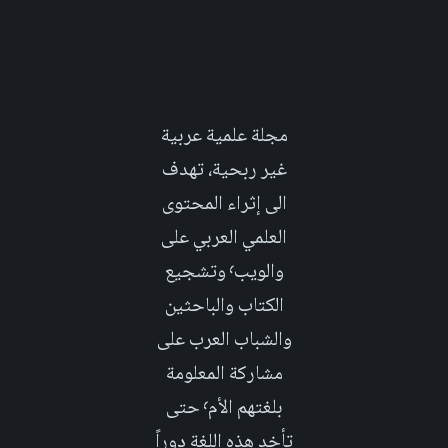
مجلة علمية عربية
غير ربحية، تهدف
الى إثراء المحتوى
العلمي العربي على
والويب٬ وتشجيع
الكتاب والباحثين
والشباب العرب على
مشاركة المعلومة
بلغتهم الأم٬ حتى
تأخد هذه اللغة دوراً