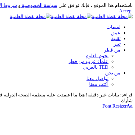
باستخدام هذا الموقع ، فإنك توافق على
سياسة الخصوصية
و
شروط ال
Accept
لقيمات
عمق
تقنية
تحر
من قطر
نجوم العلوم
علماء عرب من قطر
TED بالعربي
من نحن
تواصل معنا
أكتب معنا
قراءة:
بيانات غير دقيقة! هذا ما اعتمدت عليه منظمة الصحة الدولية ف
شارك
Font Resizer
Aa