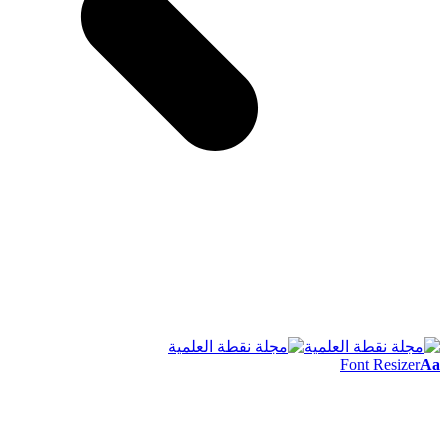
Font Resizer
Aa