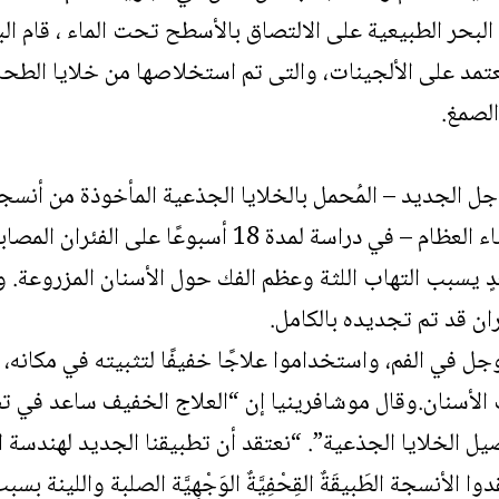
 البحر الطبيعية على الالتصاق بالأسطح تحت الماء ، قام ا
د على الألجينات، والتى تم استخلاصها من خلايا الطحالب 
الصمغ.
جل الجديد – المُحمل بالخلايا الجذعية المأخوذة من أنسج
النشط المستخدم في بناء العظام – في دراسة لمدة 18
ٍ يسبب التهاب اللثة وعظم الفك حول الأسنان المزروعة. و
ان قد تم تجديده بالكامل.
جل في الفم، واستخداموا علاجًا خفيفًا لتثبيته في مكانه، 
الأسنان.وقال موشافرينيا إن “العلاج الخفيف ساعد في ت
يل الخلايا الجذعية”. “نعتقد أن تطبيقنا الجديد لهندسة ا
ا الأنسجة الطَبيقَةٌ القِحْفِيَّةٌ الوَجْهِيَّة الصلبة واللينة