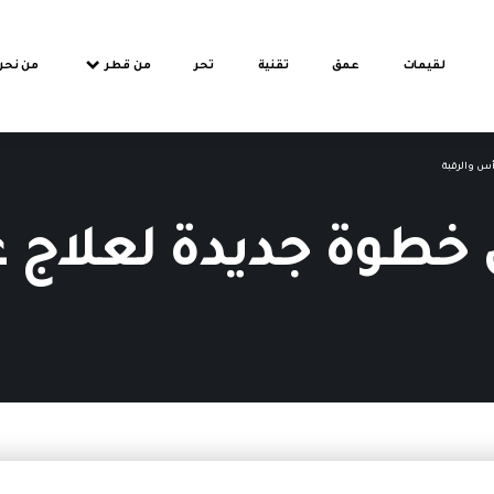
لقيمات
عمق
تقنية
تحر
من قطر
من نحن
س والرقبة
 خطوة جديدة لعلاج 