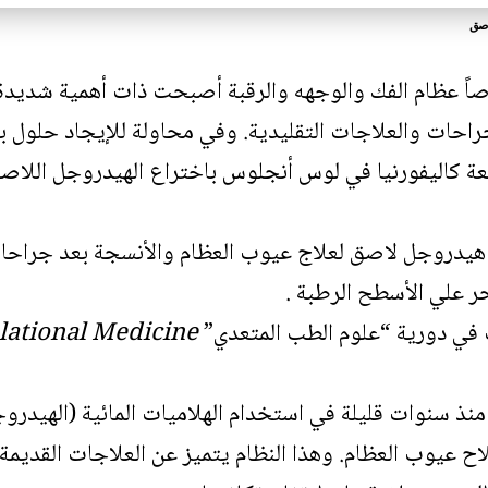
اصق
ً عظام الفك والوجهه والرقبة أصبحت ذات أهمية شديدة 
جراحات والعلاجات التقليدية. وفي محاولة للإيجاد حلول ب
ة كاليفورنيا في لوس أنجلوس باختراع الهيدروجل اللاص
هيدروجل لاصق لعلاج عيوب العظام والأنسجة بعد جراحات 
حر علي الأسطح الرطبة .
في دورية “علوم الطب المتعدي” journal
lational Medicine
 منذ سنوات قليلة في استخدام الهلاميات المائية (الهيدر
ح عيوب العظام. وهذا النظام يتميز عن العلاجات القديمة 