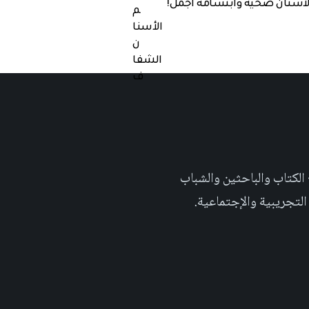
لأسنان صحية وابتسامة أجمل!
 تهدف الى إثراء المحتوى العلمي العربي على والويب٬ وتشجيع الكتاب والباحثين والشباب