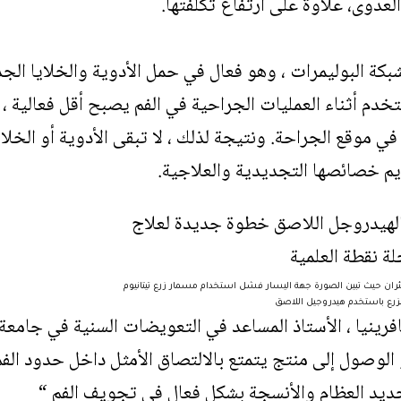
العدوى، علاوة على ارتفاع تكلفتها.
كة البوليمرات ، وهو فعال في حمل الأدوية والخلايا الجذ
خدم أثناء العمليات الجراحية في الفم يصبح أقل فعالية ، ل
موقع الجراحة. ونتيجة لذلك ، لا تبقى الأدوية أو الخلا
ديم خصائصها التجديدية والعلاجية.
فئران حيث تبين الصورة جهة اليسار فشل استخدام مسمار زرع تيتانيوم
زرع باستخدم هيدروجيل اللاصق
افرينيا ، الأستاذ المساعد في التعويضات السنية في جامعة 
 الوصول إلى منتج يتمتع بالالتصاق الأمثل داخل حدود الف
ديد العظام والأنسجة بشكل فعال في تجويف الفم “