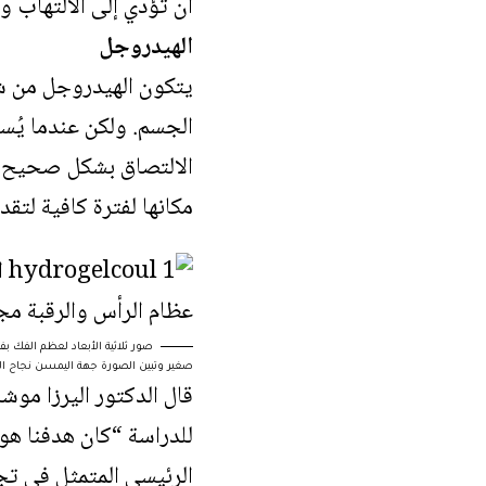
أن تؤدي إلى الالتهاب و
الهيدروجل
يتكون الهيدروجل من شب
الجسم. ولكن عندما يُست
الالتصاق بشكل صحيح في 
مكانها لفترة كافية لتق
صور ثلاثية الأبعاد لعظم الفك ب
صغير وتبين الصورة جهة اليمسن نجاح ال
قال الدكتور اليرزا موش
للدراسة “كان هدفنا هو
الرئيسي المتمثل في تج