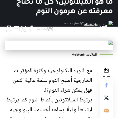
ما هو الميلاتونين؟ كل ما تحتاج
معرفته عن هرمون النوم
حنان عبدالله
3 سنوات مضت
شارك
آخر تحديث: 15 أغسطس,2023 11:54
ص
الميلاتونين Melatonin
مع الثورة التكنولوجية وكثرة المؤثرات
شارك
الخارجية أصبح النوم سلعة غالية الثمن،
فهل يمكن شراء النوم؟!.
يرتبط الميلاتونين بأنماط النوم كما يرتبط
ارتباطاً وثيقًا بساعة أجسامنا البيولوجية