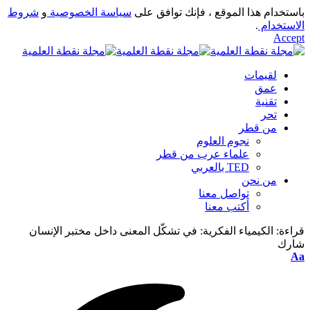
باستخدام هذا الموقع ، فإنك توافق على
سياسة الخصوصية
و
شروط
الاستخدام
.
Accept
لقيمات
عمق
تقنية
تحر
من قطر
نجوم العلوم
علماء عرب من قطر
TED بالعربي
من نحن
تواصل معنا
أكتب معنا
قراءة:
الكيمياء الفكرية: في تشكّل المعنى داخل مختبر الإنسان
شارك
Aa