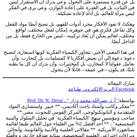
بل عن قدرة مستمرة على التحول. وعي يدرك أن الاستقرار ليس
في الثبات، بل في القدرة على إعادة التوازن. وعي يرى في الفكر
ليس مرآة للعالم، بل أداة لإعادة تشكيله.
وهكذا، لا تعود الأفكار مجرد أدوات للفهم، بل تصبح أيضًا مواد للفعل.
وكل تفاعل فكري هو، في جوهره، إمكان لفعل مختلف، لواقع
مختلف، لعالم يمكن أن يُعاد تركيبه—ليس من الخارج فقط، بل من
الداخل أيضًا.
في هذا المعنى الأخير، تتجاوز الكيمياء الفكرية كونها استعارة، لتصبح
دعوة: دعوة إلى أن نعيش أفكارنا لا كمسلمات، بل كتجارب. وأن
نعامل عقولنا لا كمخازن، بل كمختبرات. وأن ندرك أن كل ما نظنه
ثابتًا، قد يكون—في عمقه—قابلًا لأن يتحول.
شارك المقالة
Facebook
البريد الإلكتروني
طباعة
بواسطة
" أ. د. نصرالله محمد دراز " ، Prof. Dr. N. Deraz
**مفكر وكاتب وأستاذ باحث أكاديمى، ** خبير واستشارى المواد
المتقدمة و النانوتكنولوجى، المركز القومى للبحوث، مصر،**
صاحب ومؤسس منهج ‘الكيمياء الفكرية’ في تحليل السلوك والبنية
المجتمعية" ، ** أحد أفضل 2% من العلماء حول العالم طبقا لقائمة
ستانفورد الأمريكية. ** مقالاتى العلمية والأدبية والقانونية، وأبحاثى
وبراءات اختراعى العلمية المتخصصة، بمثابة صَدَقَةٍ جَارِيَةٍ، و وَقْفِيَّة