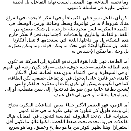
وما نخفيه. القناعة، بهذا المعنى، ليست نهاية التفاعل، بل لحظة
سكون عابرة في سلسلة لا تنتهي.
لكن أي تفاعل، سواء في الكيمياء أو في الفكر، لا يحدث في الفراغ.
هناك شروط لا بد من توافرها: وسط، وطاقة، وزمن. الوسط، في
الكيمياء الفكرية، ليس مجرد بيئة خارجية، بل شبكة معقدة من
اللغة، والثقافة، والتاريخ، والعلاقات الاجتماعية. نحن لا نفكّر خارج
هذه الشبكة، بل من داخلها. اللغة التي نستخدمها لا تنقل أفكارنا
فقط، بل تشكّلها أيضًا؛ فهي تحدّد ما يمكن قوله، وما يمكن تصوّره،
بل وحتى ما يمكن الإحساس به.
أما الطاقة، فهي تلك القوة التي تدفع الفكرة إلى الحركة. قد تكون
هذه الطاقة عاطفة—حب، خوف، غضب—وقد تكون رغبة في الفهم
أو في السيطرة أو في الانتماء. بدون هذه الطاقة، تظل الأفكار
كامنة، غير قادرة على الدخول في أي تفاعل حقيقي. لكن الطاقة،
كما في الكيمياء، يمكن أن تكون بنّاءة أو مدمّرة. فالفكرة التي
تُشحن بطاقة عالية دون ضوابط قد تتحول إلى يقين متصلّب، أو إلى
أيديولوجيا مغلقة، أو حتى إلى فعل عنيف.
أما الزمن، فهو العنصر الأكثر خفاءً. بعض التفاعلات الفكرية تحتاج
إلى وقت طويل كي تتبلور؛ قد تبقى فكرة ما في حالة كمون
لسنوات، قبل أن تجد الظروف المناسبة لتتحول. في المقابل، هناك
تفاعلات فورية، تحدث تحت ضغط اللحظة، لكنها غالبًا ما تكون أقل
استقرارًا. وهنا يظهر التوتر بين ما هو بطيء وعميق، وما هو سريع