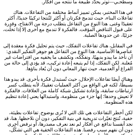
وسطحـي—توتر يحدّد طبيعة ما ننتجه من أفكار.
في هذا المختبر، يمكن تمييز أنماط مختلفة من التفاعلات. هناك
تفاعلات البناء، حيث تندمج فكرتان أو أكثر لتُنتجا تركيبًا جديدًا، أكثر
تعقيدًا وغنى. هذا النوع من التفاعل يتطلب درجة من الانفتاح، وقدرة
على قبول التناقض المؤقت. فالفكرة لا تندمج مع أخرى إلا إذا تخلّت،
جزئيًا، عن حدودها الصلبة.
في المقابل، هناك تفاعلات التفكك، حيث يتم تحليل فكرة معقدة إلى
عناصرها الأساسية. هذا النوع من التفاعل هو جوهر التفكير النقدي:
أن نأخذ ما يبدو بديهيًا، ونفكّكه، ونكشف ما يخفيه من افتراضات غير
مُعلنة. لكن التفكك، إذا لم يتبعه إعادة تركيب، قد يؤدي إلى حالة من
الفراغ أو العدمية، حيث تنهار المعاني دون أن يُعاد بناؤها.
وهناك أيضًا تفاعلات الإحلال، حيث تُستبدل فكرة بأخرى. قد يبدو هذا
بسيطًا، لكنه في الواقع من أكثر العمليات تعقيدًا، لأنه يتطلب كسر
ارتباطات سابقة، وإعادة تشكيل شبكة كاملة من العلاقات. فالفكرة
لا تعيش وحدها؛ إنها جزء من منظومة، واستبدالها يعني إعادة تنظيم
هذه المنظومة.
لكن أخطر التفاعلات هي تلك التي لا تُرى بوضوح. تفاعلات بطيئة،
خفية، تُنتج تغيّرات تدريجية في بنية التفكير، دون أن نلاحظها. هنا، قد
نجد أنفسنا ندافع عن أفكار لم نعد نعرف مصدرها، أو نرفض أخرى
دون أن نفهم سبب رفضنا. هذه التفاعلات الخفية هي التي تشكّل،