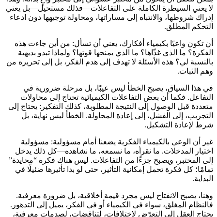
لا يعني السيطرة الكاملة على التفاعلات—فذلك مستحيل—بل يعني
إدراك شروطها، والانتباه إلى مساراتها، ومحاولة توجيهها دون ادعاء
التحكم المطلق.
أن تكون واعيًا بكيمياء أفكارك، يعني أن تسأل: من أين جاءت هذه
الفكرة؟ ما الذي غذّاها؟ ما الذي يمنحها قوتها؟ ولماذا تبدو بديهية
بالنسبة لي؟ هذه الأسئلة لا تهدف إلى هدم الفكر، بل إلى تحريره من
وهم الثبات.
في هذا السياق، يصبح الخطأ ليس عيبًا، بل مرحلة ضرورية في
التفاعل. فكما أن بعض التفاعلات الكيميائية تحتاج إلى محاولات
متعددة قبل الوصول إلى النتيجة المطلوبة، كذلك التفكير: يحتاج إلى
التجريب، إلى الفشل، إلى إعادة المحاولة. الخطأ ليس نهاية، بل
شرط لإعادة التشكيل.
غير أن الوعي بالكيمياء الفكرية يضعنا أمام مسؤولية: مسؤولية
اختيار المدخلات. ما نقرأه، ما نسمعه، ما نشاهده—كل ذلك يدخل
إلى المختبر، ويصبح جزءًا من التفاعلات. ليس هناك فكرة “محايدة”
تمامًا؛ كل فكرة تحمل إمكانية التأثير، حتى لو بدا تأثيرها ضئيلًا في
البداية.
وهنا، يصبح الانفتاح ليس مجرد قيمة أخلاقية، بل ضرورة معرفية.
فالنظام المغلق، سواء في الكيمياء أو في الفكر، يميل إلى التدهور.
يحتاج العقل إلى التعرّض لاختلافات، لتناقضات، لصدمات معرفية،