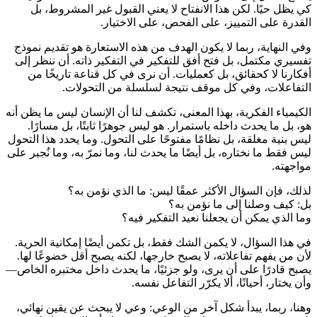
كي يظل حيًا. لكن هذا الانفتاح لا يعني القبول غير المشروط، بل
القدرة على التمييز، على الفحص، على الاختيار.
وفي النهاية، ربما لا يكون الهدف من هذه الاستعارة هو تقديم نموذج
تفسيري مكتمل، بل فتح أفق للتفكير في التفكير ذاته. أن ننظر إلى
أفكارنا لا كحقائق، بل كعمليات. أن نرى في كل قناعة تاريخًا من
التفاعلات، وفي كل موقف نتيجة لسلسلة من التحولات.
الكيمياء الفكرية، بهذا المعنى، تكشف لنا أن الإنسان ليس ما يظن أنه
هو، بل ما يحدث داخله باستمرار. هو ليس جوهرًا ثابتًا، بل مسارًا.
ليس بنية مغلقة، بل نظامًا مفتوحًا على التحول. وما يحدد هذا التحول
ليس فقط ما نختاره، بل أيضًا ما يحدث لنا، وما نمرّ به، وما نُجبر على
مواجهته.
لذلك، فإن السؤال الأكثر عمقًا ليس: ما الذي نؤمن به؟
بل: كيف وصلنا إلى ما نؤمن به؟
وما الذي يمكن أن يجعلنا نعيد التفكير فيه؟
في هذا السؤال، لا يكمن الشك فقط، بل تكمن أيضًا إمكانية الحرية.
لأن من يفهم تفاعلاته، لا يصبح خارجها، لكنه يصبح أقل خضوعًا لها.
يصبح قادرًا على أن يرى، ولو جزئيًا، ما يحدث داخل مختبره الخاص—
وأن يختار، أحيانًا، ألا يكرّر التفاعل نفسه.
وهنا، ربما، يبدأ شكل آخر من الوعي: وعي لا يبحث عن يقين نهائي،