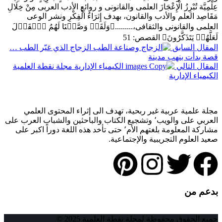
عِلْمِيَّة تُبْرِزُ الْإِعْجَازَ العلمى والقانونى و روائعِ الأدب العربى مِنْ خِلَالِ
مَقَاصِد العلم والأدب والقانون، بهدف إِثرَاءٌ الْفِكْرِ ونشر الوعى
العلمى والقانونى والثقافى،.........﴿وَلَقَدۡ وَصَّلۡنَا لَهُمُ ٱلۡقَوۡلَ
لَعَلَّهُمۡ يَتَذَكَّرُونَ﴾ القصص: 51
المقال السابق
الزجاج الذي غيّر الطب …
قصة بدأت بنهب مدينة
المقال التالي
الكيمياء الإدارية
مجلة علمية عربية غير ربحية، تهدف الى إثراء المحتوى العلمي
العربي على والويب٬ وتشجيع الكتاب والباحثين والشباب العرب على
مشاركة المعلومة بلغتهم الأم٬ حتى تأخد هذه اللغة دوراً اكبر على
صعيد العلوم التجريبية والإجتماعية.
بدعم من
جميع الحقوق محفوظة لمجلة نقطة العلمية 2025 ©