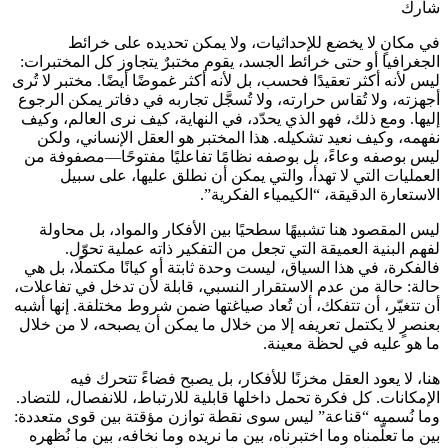
شارك
في مكانٍ لا يخضع للإحداثيات، ولا يمكن تحديده على خرائط
الجغرافيا أو حتى خرائط الجسد، يقوم مختبرٌ يتجاوز كل المختبرات:
ليس لأنه أكثر تعقيدًا فحسب، بل لأنه أكثر غموضًا أيضًا. مختبر لا تُرى
أجهزته، ولا تُقاس حرارته، ولا تُسجَّل تجاربه في دفاتر يمكن الرجوع
إليها. ومع ذلك، فهو الذي يحدّد، في النهاية، كيف نرى العالم، وكيف
نفهمه، وكيف نعيد تشكيله. هذا المختبر هو العقل الإنساني، ولكن
ليس بوصفه وعاءً، بل بوصفه نظامًا تفاعليًا مفتوحًا—مصفوفة من
العمليات التي لا تهدأ، والتي يمكن أن نطلق عليها، على سبيل
الاستعارة الدقيقة، “الكيمياء الفكرية”.
ليس المقصود هنا تشبيهًا سطحيًا بين الأفكار والمواد، بل محاولة
لفهم البنية العميقة التي تجعل من التفكير ذاته عملية تحوّل.
فالفكرة، في هذا السياق، ليست وحدة ثابتة أو كيانًا مكتملًا، بل هي
حالة: حالة من عدم الاستقرار النسبي، قابلة لأن تدخل في تفاعلات،
أن تتغيّر، أن تتفكك، أن تُعاد صياغتها ضمن شروط مختلفة. إنها أشبه
بعنصرٍ لا يكتمل تعريفه إلا من خلال ما يمكن أن يصبحه، لا من خلال
ما هو عليه في لحظة معينة.
هنا، لا يعود العقل مخزنًا للأفكار، بل يصبح فضاءً تتحرك فيه
الإمكانات. كل فكرة تحمل داخلها قابلية للارتباط، للانفصال، للتضاد.
وما نُسميه “قناعة” ليس سوى نقطة توازن مؤقتة بين قوى متعددة:
بين ما تعلّمناه وما اختبرناه، بين ما نريده وما نخافه، بين ما نُظهره