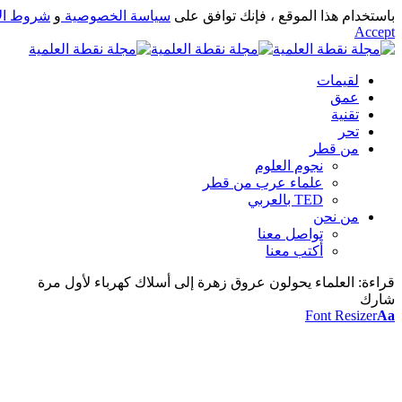
باستخدام هذا الموقع ، فإنك توافق على
سياسة الخصوصية
و
شروط ال
Accept
لقيمات
عمق
تقنية
تحر
من قطر
نجوم العلوم
علماء عرب من قطر
TED بالعربي
من نحن
تواصل معنا
أكتب معنا
قراءة:
العلماء يحولون عروق زهرة إلى أسلاك كهرباء لأول مرة
شارك
Font Resizer
Aa