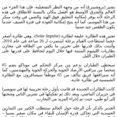
يشير (بروشبيرغ) أنه من وجهة النظر التشغيلية، فإن هذا الجزء من
العالم والشرق الأوسط هو أفضل مكان بالنسبة للانطلاق في هذه
الرحلة لأنه يوفر إمكانية التحليق فوق الهند والصين في وقت مبكر
من هذا الموسم، كما أنه يتيح إمكانية العودة في فترة الصيف عندما
يكون الطقس جيد نسبياً.
تعتبر هذه الطائرة خليفة لطائرة (Solar Impulse)، وهي طائرة أصغر
حجماً استطاعت القيام برحلة استمرت لـ 26 ساعة في عام 2010،
وأثبتت بذلك قدرتها على تخزين ما يكفي من الطاقة في مخازن
بطاريات الليثيوم المثبتة فيها خلال اليوم لتحافظ على قدرتها على
الطيران خلال الليل.
سيحظى الطياران بدعم من مركز التحكم في موناكو يضم 65
شخصاً من مراقبي الأرصاد الجوية والحركة الجوية والمهندسين، كما
أنه سيرافقها فريق يتألف من 65 موظفاً سيسافرون مع الطائرة
الشمسية في طائرة عادية.
كانت الطائرات الجديدة قد قامت بأول رحلة تجريبية لها في سويسرا
في حزيران الماضي، وبعد ذلك تم تفكيكها في تشرين الثاني وشحنها
إلى أبو ظبي، حيث تم إجراء المزيد من التجارب.
الجدير بالذكر بأن الرحلة حول العالم ستتطلب الكثير من التمارين
الجسدية التي تحاكي قدرة الإنسان للبقاء في مكان صغير نسبياً –