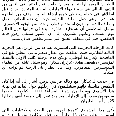
الطيران المقرر لها بنجاح، بعد أن حلقت فجر الاثنين في الثاني من
الشهر الحالي في سماء دولة الإمارات العربية المتحدة، وذلك قبل
انطلاقها في جولة ستغطي جميع أرجاء العالم، الهدف من الطائرة
هو نشر الوعي حول الطاقة البديلة، حيث أن هذه الطائرة تعمل
بالطاقة الشمسية دون استخدام قطرة واحدة من الوقود الأحفوري،
ويأمل المنظمون أن تستطيع الطائرة البدء في جولتها حول العالم
يوم السبت، ولكنهم يشيرون إلى أن الأمور ستبقى رهن حالة
الطقس، حتى في منطقة الخليج التي تتميز بطقس صافٍ نسبياً.
كانت الرحلة التجريبية التي استمرت لساعة من الزمن، هي التجربة
الثالثة للطائرة، حيث انطلقت من مطار صغير يدعى البطين يقع في
العاصمة الإماراتية أبوظبي، ولكن هذه الرحلة كانت الأولى بالنسبة
لمؤسس (Solar Impulse) (برتران بيكار)، وهو سليل عائلة من العلماء
السويسريين المغامرين، وقد أفاد الطيار بأن الرحلة لم تواجه أي
مشاكل.
في حديث لـ (بيكار) مع وكالة فرانس برس، أشار إلى أنه إذا كان
الطقس مناسباً، فإنهم سينطلقون في رحلتهم حول العالم في نهاية
هذا الأسبوع وسيحلقون شرقاً لمسافة 35000 كيلومتر وبعدها
سيعودون مجدداً إلى الإمارات بعد مدة تصل إلى خمسة أشهر يتخللها
25 يوماً من الطيران.
يأتي هذا المشروع كثمرة لجهود من البحث والاختبارات التي
استمرت على مدى 13 عاماً من قبل (بيكارد) وزميله (اندريه