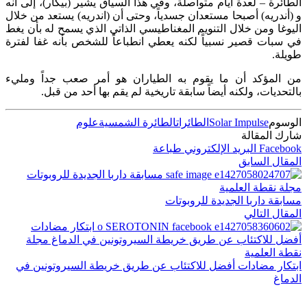
الطائرة – لعدة أيام متواصلة، وفي هذا السياق يشير (بيكار)، إلى أنه
و (أندريه) أصبحا مستعدان جسدياً، وحتى أن (اندريه) يستعد من خلال
اليوغا ومن خلال التنويم المغناطيسي الذاتي الذي يسمح له بأن يغط
في سبات قصير نسبياً لكنه يعطي انطباعاً للشخص بأنه غفا لفترة
طويلة.
من المؤكد أن ما يقوم به الطياران هو أمر صعب جداً ومليء
بالتحديات، ولكنه أيضاً سابقة تاريخية لم يقم بها أحد من قبل.
الوسوم
Solar Impulse
الطائرات
الطائرة الشمسية
علوم
شارك المقالة
Facebook
البريد الإلكتروني
طباعة
المقال السابق
مسابقة داربا الجديدة للروبوتات
المقال التالي
ابتكار مضادات أفضل للاكتئاب عن طريق خريطة السيروتونين في
الدماغ