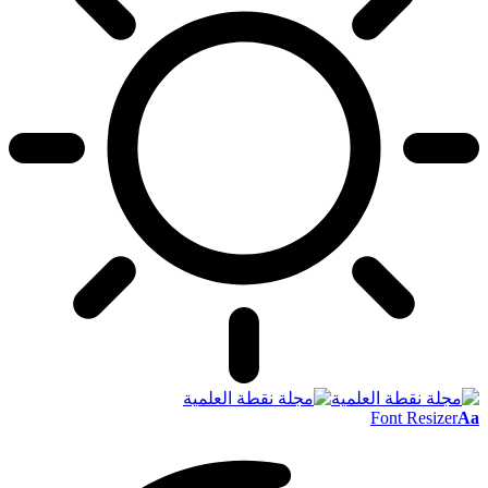
Font Resizer
Aa