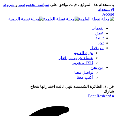
باستخدام هذا الموقع ، فإنك توافق على
سياسة الخصوصية
و
شروط
الاستخدام
.
Accept
لقيمات
عمق
تقنية
تحر
من قطر
نجوم العلوم
علماء عرب من قطر
TED بالعربي
من نحن
تواصل معنا
أكتب معنا
قراءة:
الطائرة الشمسية تنهي ثالث اختباراتها بنجاح
شارك
Font Resizer
Aa