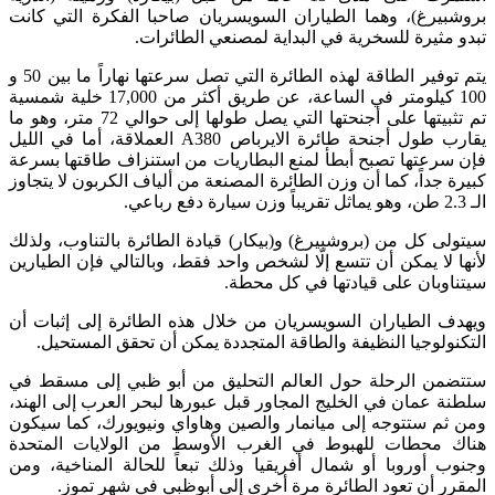
بروشبيرغ)، وهما الطياران السويسريان صاحبا الفكرة التي كانت
تبدو مثيرة للسخرية في البداية لمصنعي الطائرات.
يتم توفير الطاقة لهذه الطائرة التي تصل سرعتها نهاراً ما بين 50 و
100 كيلومتر في الساعة، عن طريق أكثر من 17,000 خلية شمسية
تم تثبيتها على أجنحتها التي يصل طولها إلى حوالي 72 متر، وهو ما
يقارب طول أجنحة طائرة الايرباص A380 العملاقة، أما في الليل
فإن سرعتها تصبح أبطأ لمنع البطاريات من استنزاف طاقتها بسرعة
كبيرة جداً، كما أن وزن الطائرة المصنعة من ألياف الكربون لا يتجاوز
الـ 2.3 طن، وهو يماثل تقريباً وزن سيارة دفع رباعي.
سيتولى كل من (بروشبيرغ) و(بيكار) قيادة الطائرة بالتناوب، ولذلك
لأنها لا يمكن أن تتسع إلّا لشخص واحد فقط، وبالتالي فإن الطيارين
سيتناوبان على قيادتها في كل محطة.
ويهدف الطياران السويسريان من خلال هذه الطائرة إلى إثبات أن
التكنولوجيا النظيفة والطاقة المتجددة يمكن أن تحقق المستحيل.
ستتضمن الرحلة حول العالم التحليق من أبو ظبي إلى مسقط في
سلطنة عمان في الخليج المجاور قبل عبورها لبحر العرب إلى الهند،
ومن ثم ستتوجه إلى ميانمار والصين وهاواي ونيويورك، كما سيكون
هناك محطات للهبوط في الغرب الأوسط من الولايات المتحدة
وجنوب أوروبا أو شمال أفريقيا وذلك تبعاً للحالة المناخية، ومن
المقرر أن تعود الطائرة مرة أخرى إلى أبوظبي في شهر تموز.