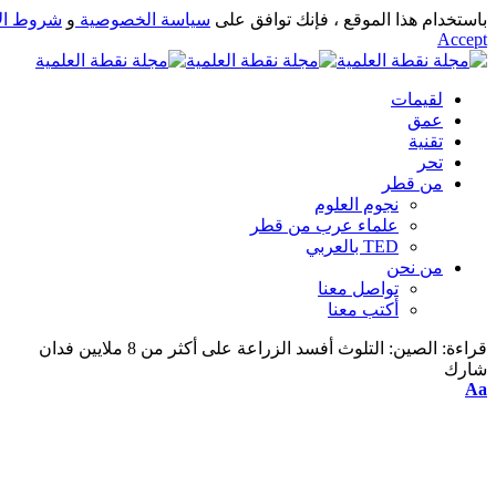
باستخدام هذا الموقع ، فإنك توافق على
سياسة الخصوصية
و
شروط ال
Accept
لقيمات
عمق
تقنية
تحر
من قطر
نجوم العلوم
علماء عرب من قطر
TED بالعربي
من نحن
تواصل معنا
أكتب معنا
قراءة:
الصين: التلوث أفسد الزراعة على أكثر من 8 ملايين فدان
شارك
Aa