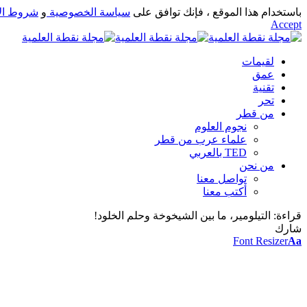
باستخدام هذا الموقع ، فإنك توافق على
سياسة الخصوصية
و
شروط ال
Accept
لقيمات
عمق
تقنية
تحر
من قطر
نجوم العلوم
علماء عرب من قطر
TED بالعربي
من نحن
تواصل معنا
أكتب معنا
قراءة:
التيلومير، ما بين الشيخوخة وحلم الخلود!
شارك
Font Resizer
Aa