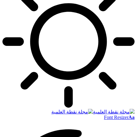
Font Resizer
Aa