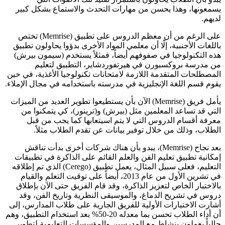
يسمعونها، وهذا يحسن من مهارات التحدث والاستماع بشكل كبير
لديهم.
على الرغم من أن معظم الدروس على تطبيق (Memrise) تختص
باللغات الأجنبية، إلّا أن معلمي المواد الأخرى بدؤوا يحاولون تطبيق
هذه التكنولوجيا في صفوفهم أيضاً، فمثلاً يستخدم (سيمون بيرش)
من مدرسة بروكسبورن في هيرتفوردشاير، التطبيق لتعليم
المصطلحات المتقدمة اللازمة لامتحانات تكنولوجيا الأغذية، في حين
يقوم قسم اللغة الإنجليزية في مدرسته باستخدامه في مجال الإملاء.
يأمل فريق (Memrise) الآن بأن يستطيعوا تطوير العديد من الميزات
التي قد تساعد المعلمين مثل (بيرش) و(ترينور)، كي يتمكنوا من
معرفة أقسام الدروس التي لا يتم اسيتعابها كما يجب من قبل
الطلاب، وذلك من خلال توفير بيانات عن تقدم الطلاب مثلاً.
بعد نجاح (Memrise)، يبدو بأن هناك شركات أخرى بدأت تناقش
إمكانية تطبيق تعليم الفن والعلم القائم على الذاكرة في تطبيقات
التعليم، فعلى سبيل المثال، يعمل تطبيق (Cerego) الذي تم إطلاقه
في تشرين الأول من عام 2013، أيضاً على توقيت التعلم والقيام
بالاختبار الخاص لتعزيز الذاكرة، وقد قام الفريق حتى الآن بإطلاق
دروس في تشريح الدماغ، والموسيقى النظرية وتاريخ الفن، وقد
أشارت الاختبارات الأولية للفريق الجارية على طلاب المدارس، إلى
أن أداء الطلاب تحسن بما معدله 20-50% بعد استخدام التطبيق، وهم
حالياً يعملون بنشاط مع المدرسين والمؤسسات التعليمية لتطوير