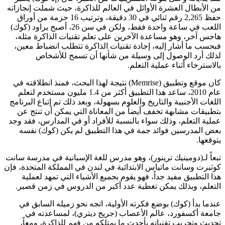
من الأبطال العشرة الأوائل في العالم للذاكرة، حيث شملت إنجازاته
حفظ 2,265 رقم ثنائي في 30 دقيقة، وترتيب 16 حزمة من أوراق
اللعب في ساعة واحدة فقط، ولكن في سن 26، أصبح يراود (كوك)
هاجس آخر، وهو مساعدة الآخرين على تعلم تقنيات الذاكرة مثله،
فبحسب ما أشار إليه، إجادة تقنيات الذاكرة تتطلب انضباط معين،
لذلك أرد الوصول إلى وسيلة من شأنها أن تسمح للأشخاص
بالاسترخاء أثناء عملية التعلم.
كان موقع وتطبيق (Memrise) نتيجة لهذا البحث، فمنذ انطلاقته في
عام 2010، ساعد هذا التطبيق أكثر من 1.4 مليون مستخدم لتعلم
اللغات الأجنبية والتاريخ والعلوم بسهولة، وبعد ذلك تم إتباع البرنامج
بتطبيقات مشابهة تخفف أيضاً من المعاناة التي يمكن أن تنتج عن
عملية التعلم، وذلك سواء بالنسبة للأفراد أو في المدارس، فقد وجد
بعض المدرسين فوائد جمة في هذا التطبيق لم يكن (كوك) نفسه
يتوقعها.
تبعاً لـ(دومينيك ترينور)، وهو مدرس للغة الإسبانية في مدرسة سانت
كوثبرت وسانت ماتياس الابتدائية في لندن في المملكة المتحدة، فإن
هذا التطبيق مفيد جداً، فهو يقوم بجميع الأشياء التي تمهد لعملية
التعلم، وبذلك يمكن تغطية عدد أكبر من الدروس في زمن قصير.
عندما بدأ (كوك) بوضع فكرته الأولية، اتجه نحو زميله السابق في
جامعة أكسفورد، عالم الأعصاب (جريج ديتري)، لمساعدته في
تحديث وتجريب تقنياته بأحدث ما يمتلكه من فهم للذاكرة، ومعاً،