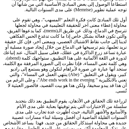
استطاعا الوصول إلى بعض المبادئ الأساسية التي من شأنها أن
توجه عملية تطوير (Memrise) على مدى السنوات التالية.
أول تلك المبادئ كانت فكرة التعلم “المسهب”، وهي تقوم على
محاولة إعطاء معنى آخر للحقيقة التعليمية في محاولة لجعلها
تترسخ في الدماغ، وذلك عن طريق الـ(mems)، كما يدعوها الفريق،
والتي تكون فعالة بشكل خاص إذا ما كانت تدغدغ الحس الفكاهي
لدينا إلى جانب نقاط الاشتباك العصبي، وبمعنى آخر، فإن كل حقيقة
نريد تعلمها، يتم ترسيخها في الدماغ من خلال إيجاد صورة مسلية أو
عبارة تساعد زرع الذاكرة في عقلك، فعلى سبيل المثال، عند إتباعك
لدورة في اللغة الألمانية على هذا التطبيق، ستواجهك كلمة (abend)،
وهي كلمة تعني المساء، فإذا نظرت إلى الصورة المرفقة مع الكلمة،
ستجد أنها عبارة عن صورة لأبراهام لنكولن وهو يستمع إلى راديو
كبير، ويقول في التعليق ” (Abe) ينتهي العمل في المساء”، والتي
تعني بالانكليزية ” Abe ends work in the evening”، وعلى الرغم من
أن هذا قد يبدو سخيفاً، ولكن هذا هو بيت القصيد، فالصور العبثية لا
تُنسى.
لزراعة تلك الحقائق في الأذهان، يقوم التطبيق بعد ذلك بتحديد
سلسلة من الاختبارات التي يتم توقيتها بعناية على مدى الأيام
والأسابيع والأشهر التالية، حيث أظهرت عدة تجارب على مدى
السنوات القليلة الماضية أن أفضل وسيلة لبناء مسارات عصبية
جديدة هي محاولة استذكار الحقائق من جديد، فهذا يساعد الأشخاص
على تذكر المعلومة أكثر من بمرتين على المدى الطويل، مقارنة مع