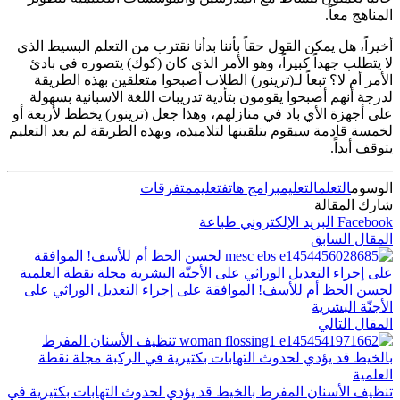
المناهج معاً.
أخيراً، هل يمكن القول حقاً بأننا بدأنا نقترب من التعلم البسيط الذي
لا يتطلب جهداً كبيراً، وهو الأمر الذي كان (كوك) يتصوره في بادئ
الأمر أم لا؟ تبعاً لـ(ترينور) الطلاب أصبحوا متعلقين بهذه الطريقة
لدرجة أنهم أصبحوا يقومون بتأدية تدريبات اللغة الاسبانية بسهولة
على أجهزة الأي باد في منازلهم، وهذا جعل (ترينور) يخطط لأربعة أو
لخمسة قادمة سيقوم بتلقينها لتلاميذه، وبهذه الطريقة لم يعد التعليم
يتوقف أبداً.
الوسوم
التعلم
التعليم
برامج هاتف
تعليم
متفرقات
شارك المقالة
Facebook
البريد الإلكتروني
طباعة
المقال السابق
لحسن الحظ أم للأسف! الموافقة على إجراء التعديل الوراثي على
الأجنّة البشرية
المقال التالي
تنظيف الأسنان المفرط بالخيط قد يؤدي لحدوث التهابات بكتيرية في