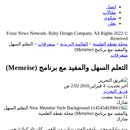
اتصل
مقالات
شكوى
يعلن
© 2022 Foxiz News Network. Ruby Design Company. All Rights
Reserved.
مجلة نقطة العلمية
>
القائمة البريدية
>
متفرقات
>
التعلم السهل
والمفيد مع برنامج (Memrise)
متفرقات
التعلم السهل والمفيد مع برنامج (Memrise)
آخر تحديث: 4 فبراير,2016 2:02 ص
فريق التحرير
11 سنة مضت
شارك
شارك
منذ بداياته وحتى بلوغه العشرينيات من العمر، كان (إد كوك) يعتبر