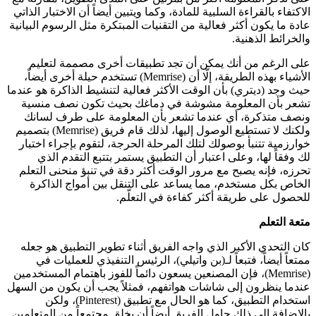
الاكتفاء بالقراءة السلبية للمادة، وكما ويتبين أيضاً أن الاختبار الذاتي
عادة ما يكون أكثر فعالية من التقنيات المبتكرة مثل الرسوم البيانية
والخرائط الذهنية.
على الرغم من أنك يمكن أن تجد تطبيقات أخرى مصممة لتعليم
الأشياء بهذه الطريقة، إلّا أن (Memrise) تستخدم حيلة أخرى أيضاً،
حيث وجد (ديتري) بأن الوقت الأكثر فعالية لتنشيط الذاكرة هو عندما
تشعر بأن المعلومة مشوشة في دماغك بحيث تكون نصف منسية
ونصف متذكرة، أي عندما تشعر بأن المعلومة على طرف لسانك
ولكنك لا تستطيع الوصول إليها، لذلك قام فريق (Memrise) بتصميم
خوارزمية تتنبأ بوصولك لتلك المرحلة الحرجة، لتقوم بإجراء اختبار
لك وفقاً لها، وعلى اعتبار أن التطبيق يستمر بتتبع التقدم الذي
تحرزه، فإنه يصبح مع مرور الوقت أكثر دقة في تنبؤ منحنى التعلم
الخاص بكل مستخدم، مما يساعد على التنقل بين أمواج الذاكرة
للحصول على طريقة أكثر كفاءة في التعلّم.
متعة التعلم
كان التحدي الأكبر الذي واجه الفريق أثناء تطوير التطبيق هو جعله
ممتعاً أيضاً، فتبعاً لـ(بن واتيلي)، الرئيس التنفيذي للعمليات في
(Memrise)، فإن المصنعين يسعون دائماً للفوز باهتمام المستخدمين
عندما ينظرون إلى شاشات هواتفهم، فمثلاً يجب أن يكون من السهل
استخدام التطبيق، كما هو الحال مع تطبيق (Pinterest)، ولكن
بالإضافة إلى ذلك حاول الفريق أيضاً أن يخلق مجتمعاً من المتعلمين