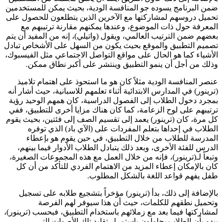
ضمن البرنامج يسوده جو المنافسة الودية، بحيث يمكن للمستخدمين
تحميل دروسهم لمشاركتها مع الآخرين الذين يتطلعون للحصول على
المعرفة حول ذات الموضوع، وعندها يمكنهم مقارنة ترتيبهم مع
بعضهم ضمن الترتيب العالمي، ويقول (واتيلي)، إنه من المفيد أن يتم
تصميم التطبيق والموقع بحيث يكون من السهل على الأشخاص تبادل
الأشياء كما هو الحال على مواقع التواصل الاجتماعي مثل الفيسبوك،
وذلك من أجل أن ينمو التطبيق وينتشر على أكبر نطاق ممكن.
عنصر المنافسة الودية مثلاً كان هو ما استحوذ على اهتمام تلاميذ
(ترينور) في المدارس الابتدائية أثناء تعلمهم للاسبانية، حيث أشار أنه
بمجرد دخول الطلاب إلى الفصول الدراسية، كان همهم الوحيد رؤية
ترتيبهم على لوح الزعامة، كما كان هناك مزايا أخرى للتطبيق، ففي
كل مرة، كان (ترينور) يعمد إلى تقسيم الصف إلى فئتين، بحيث يقوم
الطلاب في إحداها بتعلم المفردات على (الآي باد) الذي توفره
المدرسة للطلاب من خلال التطبيق، في حين يقوم هو بإعطاء
الدرس للفئة الأخرى، وبعد ذلك يتبادل الطلاب الأدوار فيما بينهم،
وتبعاً لـ(ترينور)، فإنه من خلال العمل مع هذه المجموعات الصغيرة،
كان بالإمكان إعطاء المزيد من الاهتمام الفردي للتأكد من أن كل
طفل يفهم قواعد اللغة بالشكل المطلوب.
بالإضافة إلى ذلك، بدأ (ترينور) مؤخراً بتشجيع طلابه على تسجيل
وتحميل نطقهم للكلمات، حيث أن هذا سيوفر لهم الفرصة
لمشاركتها فيما بعد مع زملائهم باستخدام التطبيق، فبحسب (ترينور)،
يبدو بأن الطلاب يحاولون باستمرار تقليد تلك الأصوات التي