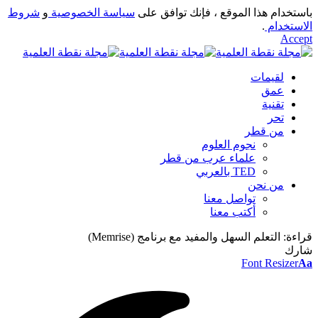
باستخدام هذا الموقع ، فإنك توافق على
سياسة الخصوصية
و
شروط
الاستخدام
.
Accept
لقيمات
عمق
تقنية
تحر
من قطر
نجوم العلوم
علماء عرب من قطر
TED بالعربي
من نحن
تواصل معنا
أكتب معنا
قراءة:
التعلم السهل والمفيد مع برنامج (Memrise)
شارك
Font Resizer
Aa