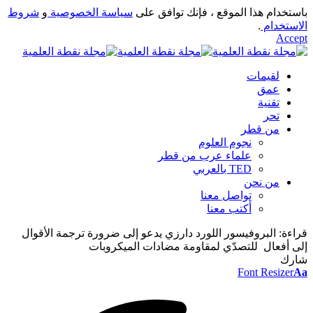
باستخدام هذا الموقع ، فإنك توافق على
سياسة الخصوصية
و
شروط
الاستخدام
.
Accept
لقيمات
عمق
تقنية
تحر
من قطر
نجوم العلوم
علماء عرب من قطر
TED بالعربي
من نحن
تواصل معنا
أكتب معنا
قراءة:
البروفيسور اللورد دارزي يدعو إلى ضرورة ترجمة الأقوال
إلى أفعال للتصدّي لمقاومة مضادات الميكروبات
شارك
Font Resizer
Aa