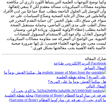
وكما توضح التوجهات العلمية التي يتبناها اللورد دارزي أن مكافحة
مقاومة مضادّات الميكروبات مسألة معقدة لكن لا ينبغي إغفالها،
وأن التوصل إلى الحلول الناجعة يتطلب عملًا جماعيًا من لدن الأفراد
والعاملين في مجال الرعاية الصحية وصنّاع السياسات على حد
سواء. في سياق ذلك، يقول الخبير: “إن حماية التقدم المحرز في
مجال الطب على مدى القرن الماضي، وحماية مستقبل الصحة
العامة يتطلب إعطاء الأولوية للتمويل، وزيادة الوعي، وضمان
الوصول العادل، والدعوة إلى الاستخدام المسؤول للمضادات
الحيوية. من الواضح أن المعركة ضد مقاومة مضادّات الميكروبات
ليست مجرد تحدٍ يواجهه العلماء فحسب؛ بل إنها ضرورة صحية
عالمية بالغة الأهمية يجب معالجتها بشكل فوري.”
شارك المقالة
Facebook
البريد الإلكتروني
طباعة
المقال السابق
هل يمكننا العيش يوماً ما على المريخ؟
المقال التالي
ما الذي يجب أن تعرفه عن ساركوما العظام (Sarcoma of Bone)