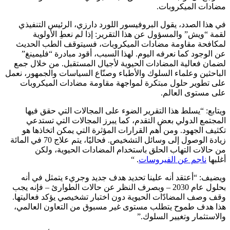
مضادات الميكروبات.
في هذا الصدد، يقول البروفيسور اللورد دارزي، الرئيس التنفيذي
لقمة “ويش” والمسؤول عن هذا التقرير: إذا لم نعطِ الأولوية
لمكافحة مقاومة مضادات الميكروبات، فسيتوقف الطب الحديث
عن الوجود كما نعرفه اليوم. لهذا السبب، أقود مبادرة “فليمينغ”
لضمان فعالية المضادات الحيوية لأجيال المستقبل. من خلال جمع
الباحثين وعلماء السلوك والأطباء وصنّاع السياسات والجمهور، نعمل
على تطوير حلول مبتكرة لمواجهة مقاومة مضادات الميكروبات
على مستوى العالم.
ويتابع: “يسلط هذا التقرير الضوء على المجالات التي حقق فيها
المجتمع الدولي بعض التقدم، كما يبرز المجالات التي تستدعي
تكثيف الجهود. ومن أهم القرارات المؤثرة التي يمكن اتخاذها هو
زيادة الوصول إلى وسائل التشخيص. فحاليًا، يتم علاج 70 في المائة
من حالات التهاب الحلق باستخدام المضادات الحيوية، ولكن
أغلبها
ناجم عن الفيروسات
. “
ويضيف: “أعتقد أنه علينا تحديد هدف جديد وجريء يتمثل في أنه
بحلول عام 2030 – وبصرف النظر عن حالات الطوارئ – فإنه يجب
وقف وصف المضادّات الحيوية دون اختبار تشخيصي يؤكد فعاليتها.
هذا هدف طموح يتطلب مستوى غير مسبوق من التعاون العالمي،
والاستثمار وتغيير السلوك.”