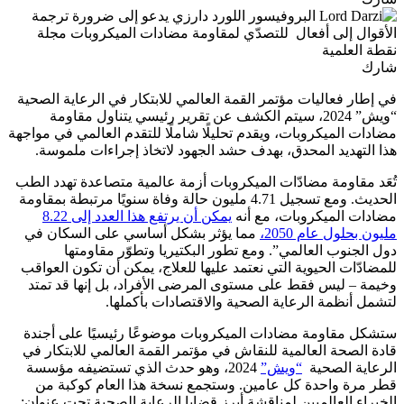
شارك
في إطار فعاليات مؤتمر القمة العالمي للابتكار في الرعاية الصحية
“ويش” 2024، سيتم الكشف عن تقرير رئيسي يتناول مقاومة
مضادات الميكروبات، ويقدم تحليلًا شاملًا للتقدم العالمي في مواجهة
هذا التهديد المحدق، بهدف حشد الجهود لاتخاذ إجراءات ملموسة.
تُعَد مقاومة مضادّات الميكروبات أزمة عالمية متصاعدة تهدد الطب
الحديث. ومع تسجيل 4.71 مليون حالة وفاة سنويًا مرتبطة بمقاومة
مضادات الميكروبات، مع أنه
يمكن أن يرتفع هذا العدد إلى 8.22
مليون بحلول عام 2050،
مما يؤثر بشكل أساسي على السكان في
دول الجنوب العالمي”. ومع تطور البكتيريا وتطوّر مقاومتها
للمضادّات الحيوية التي نعتمد عليها للعلاج، يمكن أن تكون العواقب
وخيمة – ليس فقط على مستوى المرضى الأفراد، بل إنها قد تمتد
لتشمل أنظمة الرعاية الصحية والاقتصادات بأكملها.
ستشكل مقاومة مضادات الميكروبات موضوعًا رئيسيًا على أجندة
قادة الصحة العالمية للنقاش في مؤتمر القمة العالمي للابتكار في
الرعاية الصحية
“ويش”
2024، وهو حدث الذي تستضيفه مؤسسة
قطر مرة واحدة كل عامين. وستجمع نسخة هذا العام كوكبة من
الخبراء العالميين لمناقشة أبرز قضايا الرعاية الصحية تحت عنوان: