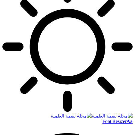
Font Resizer
Aa