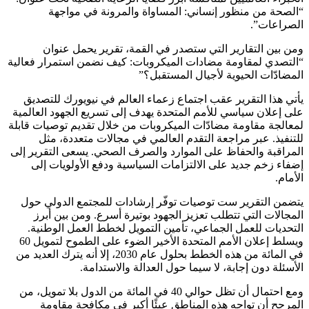
“الصحة من منظور إنساني: المساواة والمرونة في مواجهة
الصراعات”.
ومن بين التقارير التي ستصدر في القمة، تقرير يحمل عنوان
“التصدي لمقاومة مضادات الميكروبات: كيف نضمن استمرار فعالية
المضادّات الحيوية لأجيال المستقبل؟”
يأتي هذا التقرير عقب اجتماع زعماء العالم في نيويورك للتصديق
على إعلان سياسي للأمم المتحدة يهدف إلى تسريع الجهود العالمية
لمعالجة مقاومة مضادّات الميكروبات من خلال تقديم توصيات قابلة
للتنفيذ. عبر مراجعة التقدم العالمي في مجالات متعددة، مثل
المراقبة والحفاظ على الموارد والصرف الصحي. يسعى التقرير إلى
إضفاء زخم جديد على الالتزامات السياسية ودفع الأولويات إلى
الأمام.
يتضمن التقرير ست توصيات توفّر إرشادات للمجتمع الدولي حول
المجالات التي تتطلب تعزيز الجهود بوتيرة أسرع. ومن بين أبرز
التحديات للعمل الجماعي، تأمين التمويل لخطط العمل الوطنية.
ويسلط إعلان الأمم المتحدة الأخير الضوء على الطموح لتمويل 60
في المائة من هذه الخطط بحلول عام 2030، إلا أنه يترك العديد من
الأسئلة دون إجابة، لا سيما حول العدالة والاستدامة.
ومع احتمال أن تظل حوالي 40 في المائة من الدول بلا تمويل، من
المرجح أن تواجه هذه المناطق عبئًا أكبر في مكافحة مقاومة