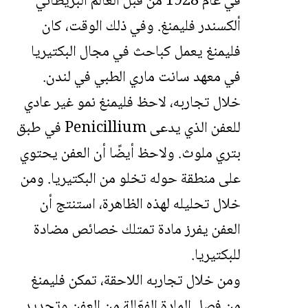
في عام 1928 من قبل العالم البريطاني
ألكسندر فليمنغ. وفي ذلك الوقت، كان
فليمنغ يعمل كباحث في مجال البكتيريا
في معهد سانت ماري الطبي في لندن.
خلال تجاربه، لاحظ فليمنغ نمو غير عادي
للعفن الذي يدعى Penicillium في طبق
بتري ملوث. ولاحظ أيضًا أن العفن يحتوي
على منطقة حوله تخلو من البكتيريا. ومن
خلال تحليله لهذه الظاهرة، استنتج أن
العفن يفرز مادة تمتلك خصائص مضادة
للبكتيريا.
ومن خلال تجاربه اللاحقة، تمكن فليمنغ
من فصل المادة الفعّالة من العفن وتحديد