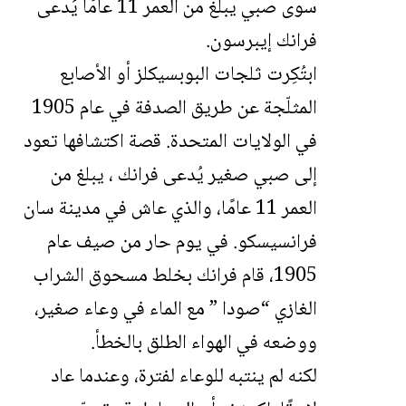
سوى صبي يبلغ من العمر 11 عامًا يُدعى
فرانك إيبرسون.
ابتُكِرت ثلجات البوبسيكلز أو الأصابع
المثلّجة عن طريق الصدفة في عام 1905
في الولايات المتحدة. قصة اكتشافها تعود
إلى صبي صغير يُدعى فرانك ، يبلغ من
العمر 11 عامًا، والذي عاش في مدينة سان
فرانسيسكو. في يوم حار من صيف عام
1905، قام فرانك بخلط مسحوق الشراب
الغازي “صودا ” مع الماء في وعاء صغير،
ووضعه في الهواء الطلق بالخطأ.
لكنه لم ينتبه للوعاء لفترة، وعندما عاد