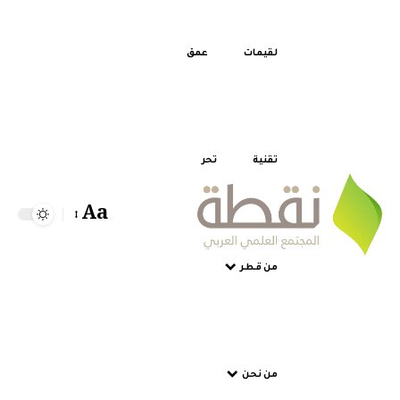
لقيمات
عمق
تقنية
تحر
Aa
Font
Resizer
من قطر
من نحن