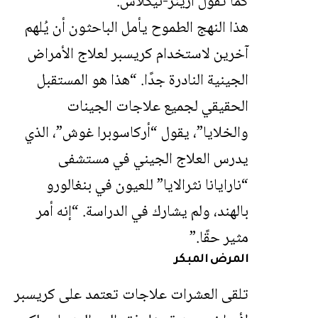
كما تقول آرينز-نيكلاس.
هذا النهج الطموح يأمل الباحثون أن يُلهم
آخرين لاستخدام كريسبر لعلاج الأمراض
الجينية النادرة جدًا. “هذا هو المستقبل
الحقيقي لجميع علاجات الجينات
والخلايا”، يقول “أركاسوبرا غوش”، الذي
يدرس العلاج الجيني في مستشفى
“نارايانا نثرالايا” للعيون في بنغالورو
بالهند، ولم يشارك في الدراسة. “إنه أمر
مثير حقًا.”
المرض المبكر
تلقى العشرات علاجات تعتمد على كريسبر