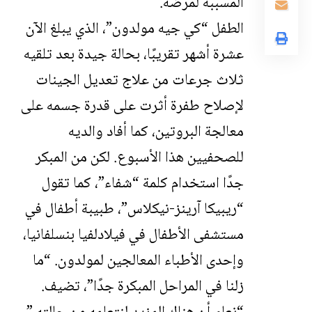
المسببة لمرضه.
الطفل “كي جيه مولدون”، الذي يبلغ الآن
عشرة أشهر تقريبًا، بحالة جيدة بعد تلقيه
ثلاث جرعات من علاج تعديل الجينات
لإصلاح طفرة أثرت على قدرة جسمه على
معالجة البروتين، كما أفاد والديه
للصحفيين هذا الأسبوع. لكن من المبكر
جدًا استخدام كلمة “شفاء”، كما تقول
“ريبيكا آرينز-نيكلاس”، طبيبة أطفال في
مستشفى الأطفال في فيلادلفيا بنسلفانيا،
وإحدى الأطباء المعالجين لمولدون. “ما
زلنا في المراحل المبكرة جدًا”، تضيف.