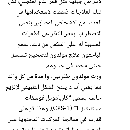
لأمراض جينية مثل فقر الدم المنجلي، لكن
تلك العلاجات صُممت لاستخدامها في
العديد من الأشخاص المصابين بنفس
الاضطراب، بغض النظر عن الطفرات
المسببة له. على العكس من ذلك، صمم
الباحثون علاج مولدون لتصحيح تسلسل
جيني محدد في جينومه.
ورث مولدون طفرتين، واحدة من كل والد،
مما يعني أنه لا ينتج الشكل الطبيعي لإنزيم
حاسم يسمى “كاربامويل فوسفات
سينثيتيز 1” (CPS-1). وهذا أثر على
قدرته في معالجة المركبات المحتوية على