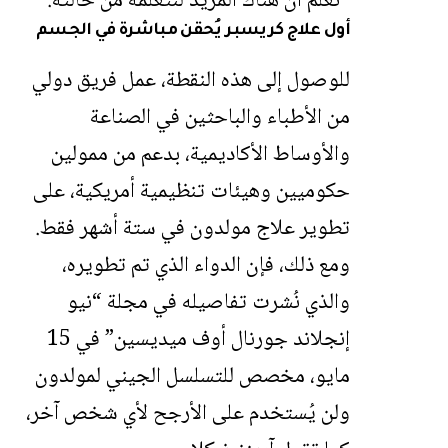
“نعلم أن هناك المزيد لنتعلمه من حالته.”
أول علاج كريسبر يُحقن مباشرة في الجسم
للوصول إلى هذه النقطة، عمل فريق دولي
من الأطباء والباحثين في الصناعة
والأوساط الأكاديمية، بدعم من ممولين
حكوميين وهيئات تنظيمية أمريكية، على
تطوير علاج مولدون في ستة أشهر فقط.
ومع ذلك، فإن الدواء الذي تم تطويره،
والذي نُشرت تفاصيله في مجلة “نيو
إنجلاند جورنال أوف ميديسين” في 15
مايو، مخصص للتسلسل الجيني لمولدون
ولن يُستخدم على الأرجح لأي شخص آخر،