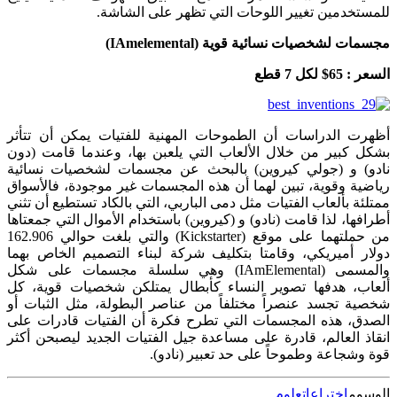
للمستخدمين تغيير اللوحات التي تظهر على الشاشة.
مجسمات لشخصيات نسائية قوية (
IAmelemental
)
السعر : 65$ لكل 7 قطع
أظهرت الدراسات أن الطموحات المهنية للفتيات يمكن أن تتأثر
بشكل كبير من خلال الألعاب التي يلعبن بها، وعندما قامت (دون
نادو) و (جولي كيروين) بالبحث عن مجسمات لشخصيات نسائية
رياضية وقوية، تبين لهما أن هذه المجسمات غير موجودة، فالأسواق
ممتلئة بألعاب الفتيات مثل دمى الباربي، التي بالكاد تستطيع أن تثني
أطرافها، لذا قامت (نادو) و (كيروين) باستخدام الأموال التي جمعتاها
من حملتهما على موقع (Kickstarter) والتي بلغت حوالي 162.906
دولار أميريكي، وقامتا بتكليف شركة لبناء التصميم الخاص بهما
والمسمى (IAmElemental) وهي سلسلة مجسمات على شكل
ألعاب، هدفها تصوير النساء كأبطال يمتلكن شخصيات قوية، كل
شخصية تجسد عنصراً مختلفاً من عناصر البطولة، مثل الثبات أو
الصدق، هذه المجسمات التي تطرح فكرة أن الفتيات قادرات على
انقاذ العالم، قادرة على مساعدة جيل الفتيات الجديد ليصبحن أكثر
قوة وشجاعة وطموحاً على حد تعبير (نادو).
الوسوم
اختراعات
علوم