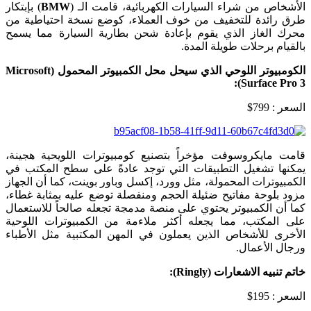
الأشخاص من شراء السيارات الكهربائية، قامت الـ (
BMW
) بإبتكار
طرق رائدة للتخفيف من خوف العملاء، كوضع نسخة احتياطية من
محرك الغاز الذي يقوم بإعادة شحن بطارية السيارة مما يسمح
بالقيام برحلات طويلة المدة.
الكومبيوتر اللوحي الذي سيحل محل الكمبيوتر المحمول (
Microsoft
:
)
Surface Pro 3
السعر : 799$
قامت مايكروسوفت مؤخراً بتصنيع كومبيوترات اللويحية هجينة،
يمكنها تشغيل التطبيقات التي توجد عادةً على سطح المكتب في
الكمبيوترات المحمولة، مثل وورد، إكسل وباور بوينت، كما أن الجهاز
مزود بلوحة مفاتيح ضئيلة الحجم ومنفصلة توضع عليه بمثابة غطاء،
كما أن الكمبيوتر يحتوي على منصة مدمجة تجعله صالحاً للاستعمال
على المكتب، مما يجعله أكثر ملاءمة من الكمبيوترات اللوحية
الأخرى للأشخاص الذين يعملون في المهن المكتبية مثل الأطباء
ورجال الأعمال.
خاتم تنبيه الاشعارات (
Ringly
):
السعر : 195$