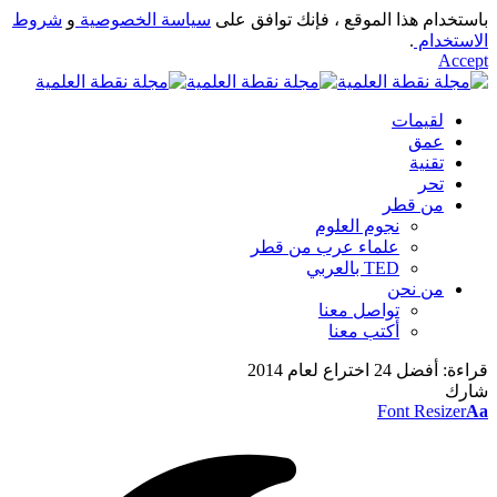
باستخدام هذا الموقع ، فإنك توافق على
سياسة الخصوصية
و
شروط
الاستخدام
.
Accept
لقيمات
عمق
تقنية
تحر
من قطر
نجوم العلوم
علماء عرب من قطر
TED بالعربي
من نحن
تواصل معنا
أكتب معنا
قراءة:
أفضل 24 اختراع لعام 2014
شارك
Font Resizer
Aa