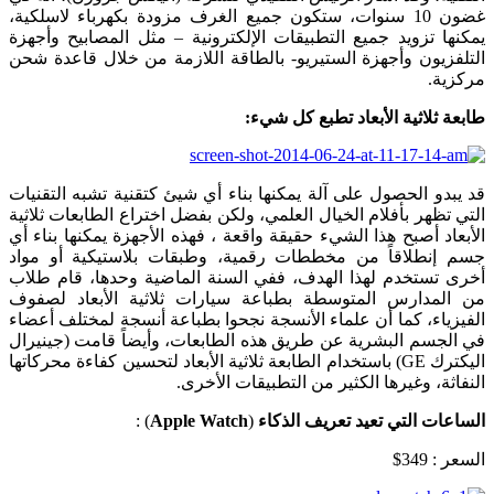
غضون 10 سنوات، ستكون جميع الغرف مزودة بكهرباء لاسلكية،
يمكنها تزويد جميع التطبيقات الإلكترونية – مثل المصابيح وأجهزة
التلفزيون وأجهزة الستيريو- بالطاقة اللازمة من خلال قاعدة شحن
مركزية.
طابعة ثلاثية الأبعاد تطبع كل شيء:
قد يبدو الحصول على آلة يمكنها بناء أي شيئ كتقنية تشبه التقنيات
التي تظهر بأفلام الخيال العلمي، ولكن بفضل اختراع الطابعات ثلاثية
الأبعاد أصبح هذا الشيء حقيقة واقعة ، فهذه الأجهزة يمكنها بناء أي
جسم إنطلاقاً من مخططات رقمية، وطبقات بلاستيكية أو مواد
أخرى تستخدم لهذا الهدف، ففي السنة الماضية وحدها، قام طلاب
من المدارس المتوسطة بطباعة سيارات ثلاثية الأبعاد لصفوف
الفيزياء، كما أن علماء الأنسجة نجحوا بطباعة أنسجة لمختلف أعضاء
في الجسم البشرية عن طريق هذه الطابعات، وأيضاً قامت (جينيرال
اليكترك GE) باستخدام الطابعة ثلاثية الأبعاد لتحسين كفاءة محركاتها
النفاثة، وغيرها الكثير من التطبيقات الأخرى.
الساعات التي تعيد تعريف الذكاء
(
Apple Watch
) :
السعر : 349$