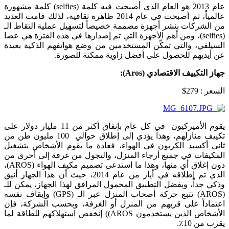
عام 2013 هو العام الذي أصبحت فيه كلمة (selfies) كلمة مشهورة
عالمياً، ثم أصبحت في عام 2014 ظاهرة ثقافية، لذلك قامت العديد
من الشركات بنشر أجهزة مصممة خصيصاً لتسهيل عملية التقاط الـ
(selfies)، ومن أهم الأجهزة التي تم إصدارها في هذه الفترة هي عصا
السيلفي، والتي تمكّن المستخدمين من وضع هواتفهم الذكية بعيدة
عن أيديهم للحصول على أفضل زاوية ممكنة للصورة.
جهاز التكييف الاقتصادي (
Aros
):
السعر : 279$
يقوم الأميركيون في كل عام بإنفاق أكثر من 11 مليار دولار على
تكييف منازلهم، وهذا يؤدي إلى إطلاق حوالي 100 مليون طن من
ثاني أكسيد الكربون في الهواء، فعادة ما يقوم الأشخاص بتشغيل
المكيفات في جميع أرجاء المنزل، والتجول من غرفة إلى أخرى من
دون إغلاق أي منها، وهذا ما استدعى تصميم مكيف الهواء (AROS)،
الذي تم إطلاقه في أيار من عام 2014، حيث أن هذا الجهاز أنيق
وذكي جداً، وبفضل التطبيق المحمول المرافق لهذا الجهاز، يمكن للـ
(AROS) تتبع حركة أصحاب المنزل عبر الـ (GPS) وإيقاف نفسه
اعتماداً على قربهم من المنزل أو الغرفة، وبحسب الشركة، فإن
الأشخاص الذين يستخدمون AROS)) إنخفض استهلاكهم للطاقة لما
يقرب من 10٪.