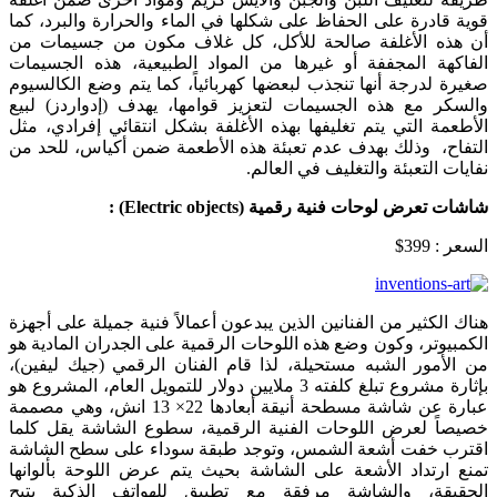
قوية قادرة على الحفاظ على شكلها في الماء والحرارة والبرد، كما
أن هذه الأغلفة صالحة للأكل، كل غلاف مكون من جسيمات من
الفاكهة المجففة أو غيرها من المواد الطبيعية، هذه الجسيمات
صغيرة لدرجة أنها تنجذب لبعضها كهربائياً، كما يتم وضع الكالسيوم
والسكر مع هذه الجسيمات لتعزيز قوامها، يهدف (إدواردز) لبيع
الأطعمة التي يتم تغليفها بهذه الأغلفة بشكل انتقائي إفرادي، مثل
التفاح، وذلك بهدف عدم تعبئة هذه الأطعمة ضمن أكياس، للحد من
نفايات التعبئة والتغليف في العالم.
شاشات تعرض لوحات فنية رقمية (
Electric objects
) :
السعر : 399$
هناك الكثير من الفنانين الذين يبدعون أعمالاً فنية جميلة على أجهزة
الكمبيوتر، وكون وضع هذه اللوحات الرقمية على الجدران المادية هو
من الأمور الشبه مستحيلة، لذا قام الفنان الرقمي (جيك ليفين)،
بإثارة مشروع تبلغ كلفته 3 ملايين دولار للتمويل العام، المشروع هو
عبارة عن شاشة مسطحة أنيقة أبعادها 22× 13 انش، وهي مصممة
خصيصاً لعرض اللوحات الفنية الرقمية، سطوع الشاشة يقل كلما
اقترب خفت أشعة الشمس، وتوجد طبقة سوداء على سطح الشاشة
تمنع ارتداد الأشعة على الشاشة بحيث يتم عرض اللوحة بألوانها
الحقيقة، والشاشة مرفقة مع تطبيق للهواتف الذكية يتيح