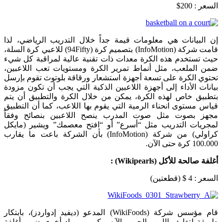
السعر : 200$
إن البيانات هي معلومات قيمة جداً خلال التدريب الرياضي، لذا
قامت شركة (InfoMotion) بتصميم كرة (94Fifty) للاعبي كرة السلة،
حيث تستخدم هذه الكرة معدات ذات تقنية عالية لمراقبة كل شيء
ضمن الملعب، مثل أنماط تمرير الكرة ومستويات تعب اللاعبين،
تحتوي الكرة على تسعة أجهزة استشعار ورقاقة بلوتوث تقوم بإرسل
بيانات الأداء إلى أجهزة اللاعبين الذكية التي يجب أن تكون مزودة
بتطبيق خاص لهذه الكرة، يمكن من خلال الكرة والتطبيق أن يتم
قياس مستوى انحناء الرمية التي يقوم بها اللاعب، كما أن التطبيق
مجهز بصوت مثل صوت المدرب ينصح اللاعبين بنصائح وفقاً
لمجريات التدريب مثل “أسرع” أو “افتح معصمك” ويشير (مايكل
كراولي) من شركة (InfoMotion) بأن الشركة باعت ما يقارب
100.000 كرة حتى الآن.
أغلفة صالحة للأكل (
Wikipearls
) :
السعر : 4 $ (قطعتين)
قام مؤسس شركة (WikiFoods) المدعو (ديفيد إدواردز)، بابتكار
طريقة لتغليف اللبن والجبن والآيس كريم ومواد أخرى ضمن أغلفة