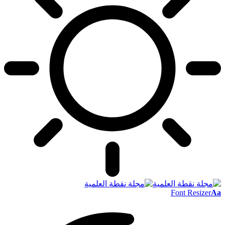
Font Resizer
Aa