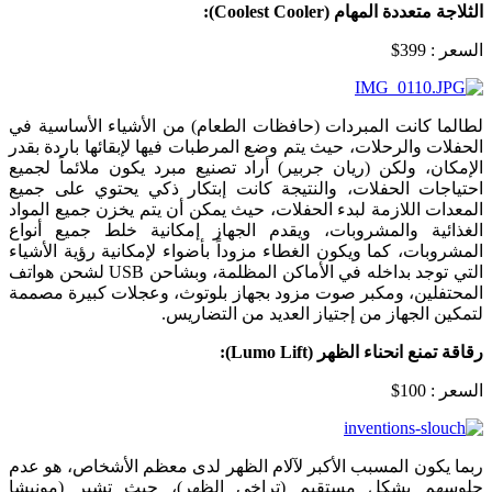
الثلاجة متعددة المهام (
Coolest Cooler
):
السعر : 399$
لطالما كانت المبردات (حافظات الطعام) من الأشياء الأساسية في
الحفلات والرحلات، حيث يتم وضع المرطبات فيها لإبقائها باردة بقدر
الإمكان، ولكن (ريان جربير) أراد تصنيع مبرد يكون ملائماً لجميع
احتياجات الحفلات، والنتيجة كانت إبتكار ذكي يحتوي على جميع
المعدات اللازمة لبدء الحفلات، حيث يمكن أن يتم يخزن جميع المواد
الغذائية والمشروبات، ويقدم الجهاز إمكانية خلط جميع أنواع
المشروبات، كما ويكون الغطاء مزوداً بأضواء لإمكانية رؤية الأشياء
التي توجد بداخله في الأماكن المظلمة، وبشاحن USB لشحن هواتف
المحتفلين، ومكبر صوت مزود بجهاز بلوتوث، وعجلات كبيرة مصممة
لتمكين الجهاز من إجتياز العديد من التضاريس.
رقاقة تمنع انحناء الظهر (
Lumo Lift
):
السعر : 100$
ربما يكون المسبب الأكبر لآلام الظهر لدى معظم الأشخاص، هو عدم
جلوسهم بشكل مستقيم (تراخي الظهر)، حيث تشير (مونيشا