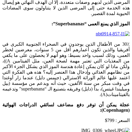
المرضى الذين لديهم وصفات متعددة، إلّا أن الهدف النهائي هو إيصال
هذه الخدمة حتى إلى المرضى الذين لا يتناولون سوى المضادات
الحيوية لمدة القصير.
الموز الذي يمنع العمى
“Superbananas”
:
30٪ من الأطفال الذين يوجدون في الصحراء الجنوبية الكبرى في
أفريقيا والذين تكون أعمارهم أقل من 5 سنوات، معرضين لخطر
العمى، وذلك لسبب واحد بسيط: وهو أنهم لا يحصلون على ما يكفي
من المغذيات التي تعتبر مهمة لصحة العين، مثل الفيتامين A))،
ولكن ماذا لو كان يمكن إعادة هندسة الموز الذي يشكل الجزء الأكبر
من نظامهم الغذائي وإدخال هذا العنصر إليه؟ هذه هي الفكرة التي
اعتمد عليها عالم الوراثة الاسترالي (جيمس دايل) عندما زار أوغندا
في وقت مبكر من سنة الألفين، حيث أنه وبدعم من مؤسسة (بيل
وميليندا غيتس)، بدأ (دايل) وفريقه بتصنيع الـ “superbanana” وتدعيمه
بالفيتامينات(A).
عجلة يمكن أن توفر دفع مضاعف لسائقي الدراجات الهوائية
:
)
Copenhagen
(
السعر : 799$