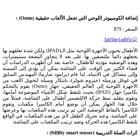
إضافة الكومبيوتر اللوحي التي تجعل الألعاب حقيقية (
Osmo
) :
السعر : 79$
الأطفال يحبون الأجهزة اللوحية مثل الـ(IPAD) ولكن شدة تعلقهم بها
يجعلهم دائماً ملتصقين بها على بعد لا يتجاوز البضعة سنتيمترات،
وهذه الوضعية مؤذية للأطفال، خاصة بعد أن أظهرت الدراسات أن
قضاء الكثير من الوقت على الشاشة يمكن أن يؤدي إلى السمنة
وإلى مشاكل في الانتباه، لذا قام (برامود شارما) المهندس السابق
في غوغل وزميله (جيروم شولر)، بابتكار وسيلة لتحويل اللعب من
الأجهزة اللوحية إلى العالم الحقيقي، جهاز (Osmo) يقوم بالتحكم
بكاميرا جهاز (IPAD) بحيث تلتقط شكل الأشياء الموضوعة أمامها،
وتقوم بتقليد نمط حركة الاللتفسير أطفال على الشاشة، فمثلاً من
خلال هذا الجهاز يمكن أن يوضع أمام الكاميرا مكعبات وتقوم
الكاميرا بالتقاط الوضعية التي تم ترتيب هذه المكعبات بها وعرضها
على الشاشة، وعند تحريك الطفل لأي من هذه المكعبات في الواقع
تلتقط الكاميرا هذه الحركة وتعيد ترتيب المكعبات على الشاشة.
كرات السلة التدريبية (
94fifty smart sensor
) :