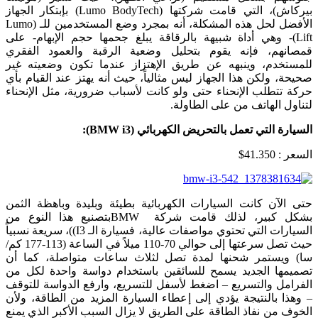
بيركاش)، التي قامت شركتها (Lumo BodyTech) بإبتكار الجهاز
الأفضل لحل هذه المشكلة، أنه بمجرد وضع المستخدمين للـ (Lumo
Lift)- وهي أداة شبيهة بالرقاقة يبلغ جحمها حجم الإبهام- على
قمصانهم، فإنه يقوم بتحليل وضعية الرقبة والعمود الفقري
للمستخدم، وينبهه عن طريق الإهتزاز عندما تكون وضعيته غير
صحيحة، ولكن هذا الجهاز ليس مثالياً، حيث أنه يهتز عند القيام بأي
حركة تتطلب الإنحناء حتى ولو كانت لأسباب ضرورية، مثل الإنحناء
لتناول الهاتف من على الطاولة.
السيارة التي تعمل بالتحريض الكهربائي (
BMW i3)
:
السعر : 41.350$
حتى الآن كانت السيارات الكهربائية بطيئة وبليدة وباهظة الثمن
بشكل كبير، لذلك قامت شركة BMWبتصنيع هذا النوع من
السيارات التي تحتوي مواصفات عالية، فسيارة الـ I3))، سريعة نسبياً
حيث تصل سرعتها إلى حوالي 70-110 ميلاً في الساعة (113-177 كم/
سا) ويستمر شحنها لمدة تصل لثلاث ساعات متواصلة، كما أن
تصميمها الجديد يسمح للسائقين باستخدام دواسة واحدة لكل من
الفرامل والتسريع – اضغط لأسفل للتسريع، وارفع الدواسة للتوقف
– وهذا بالنتيجة يؤدي إلى إعطاء السيارة المزيد من الطاقة، ولأن
الخوف من نفاذ الطاقة على الطريق لا يزال السبب الأكبر الذي يمنع