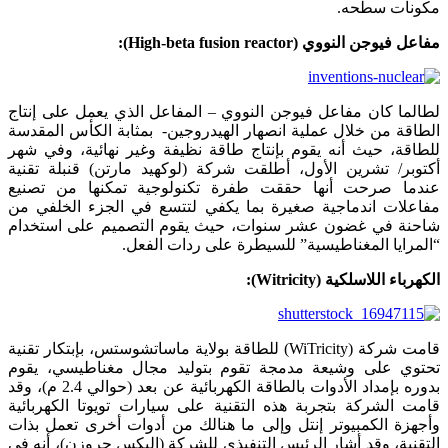
مكونات سطحه.
مفاعل فيوجن النووي (
High-beta fusion reactor
):
لطالما كان مفاعل فيوجن النووي – المفاعل الذي يعمل على إنتاج
الطاقة من خلال عملية انصهار الهيدروجين- بمثابة الكأس المقدسة
للطاقة، حيث أنه يقوم بإنتاج طاقة نظيفة وغير نهائية، وفي شهر
أكتوبر/ تشرين الأول، أطلقت شركة (لوكهيد مارتن) قنبلة تقنية
عندما صرحت أنها حققت طفرة تكنولوجية تمكنها من تصنيع
مفاعلات اندماجية صغيرة بما يكفي لتتسع في الجزء الخلفي من
شاحنة في غضون عشر سنوات، حيث يقوم التصميم على استخدام
“المرايا المغناطيسية” للسيطرة على ردات الفعل.
الكهرباء اللاسلكية (
Witricity
):
قامت شركة (WiTricity) للطاقة بولاية ماساتشوستس، بإبتكار تقنية
تحتوي على وشيعة مدمجة تقوم بتوليد مجال مغناطيسي، يقوم
بدوره بإمداد الأدوات بالطاقة الكهربائية عن بعد (حوالي 2.4 م)، وقد
قامت الشركة بتجربة هذه التقنية على سيارات تويوتا الكهربائية
وأجهزة الكمبيوتر إنتل وإلى ما هنالك من أدوات أخرى تعمل بذات
التقنية، وقد أشار الرئيس التنفيذي للشركة (اليكس جروزن)، أنه في