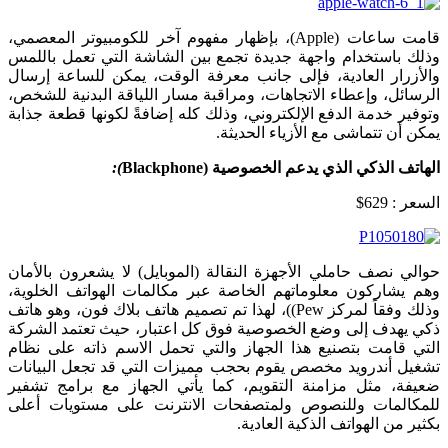
قامت ساعات (Apple)، بإظهار مفهوم آخر للكومبيوتر المعصمي،
وذلك باستخدام واجهة جديدة تجمع بين الشاشة التي تعمل باللمس
والأزرار العادية، فإلى جانب معرفة الوقت، يمكن للساعة إرسال
الرسائل، وإعطاء الاتجاهات، ومراقبة مسار اللياقة البدنية للشخص،
وتوفير خدمة الدفع الإلكتروني، وذلك كله إضافةً لكونها قطعة جذابة
يمكن أن تتماشى مع الأزياء الحديثة.
الهاتف الذكي الذي يدعم الخصوصية (
Blackphone
):
السعر : 629$
حوالي نصف حاملي الأجهزة النقالة (الموبايل) لا يشعرون بالأمان
وهم يشاركون معلوماتهم الخاصة عبر مكالمات الهواتف الخلوية،
وذلك وفقاً لمركز Pew))، لهذا تم تصميم هاتف بلاك فون، وهو هاتف
ذكي يهدف إلى وضع الخصوصية فوق كل اعتبار، حيث تعتمد الشركة
التي قامت بتصنيع هذا الجهاز والتي تحمل الاسم ذاته على نظام
تشغيل أندرويد مخصص يقوم بحجب مميزات التي قد تجعل البيانات
ضعيفة، مثل مزامنة التقويم، كما يأتي الجهاز مع برامج تشفير
للمكالمات وللنصوص ولمتصفحات الانترنت على مستويات أعلى
بكثير من الهواتف الذكية العادية.