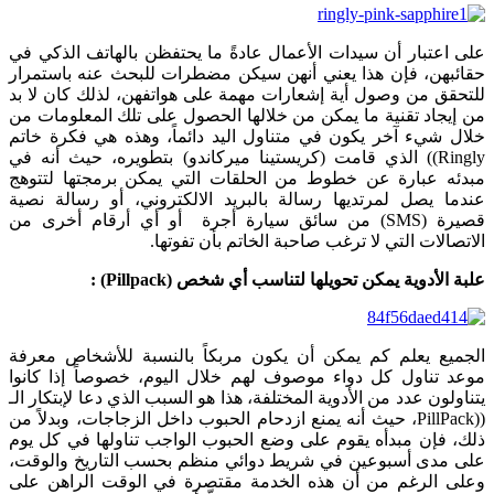
على اعتبار أن سيدات الأعمال عادةً ما يحتفظن بالهاتف الذكي في
حقائبهن، فإن هذا يعني أنهن سيكن مضطرات للبحث عنه باستمرار
للتحقق من وصول أية إشعارات مهمة على هواتفهن، لذلك كان لا بد
من إيجاد تقنية ما يمكن من خلالها الحصول على تلك المعلومات من
خلال شيء آخر يكون في متناول اليد دائماً، وهذه هي فكرة خاتم
Ringly)) الذي قامت (كريستينا ميركاندو) بتطويره، حيث أنه في
مبدئه عبارة عن خطوط من الحلقات التي يمكن برمجتها لتتوهج
عندما يصل لمرتديها رسالة بالبريد الالكتروني، أو رسالة نصية
قصيرة (SMS) من سائق سيارة أجرة أو أي أرقام أخرى من
الاتصالات التي لا ترغب صاحبة الخاتم بأن تفوتها.
علبة الأدوية يمكن تحويلها لتناسب أي شخص (
Pillpack)
:
الجميع يعلم كم يمكن أن يكون مربكاً بالنسبة للأشخاص معرفة
موعد تناول كل دواء موصوف لهم خلال اليوم، خصوصاً إذا كانوا
يتناولون عدد من الأدوية المختلفة، هذا هو السبب الذي دعا لإبتكار الـ
((PillPack، حيث أنه يمنع ازدحام الحبوب داخل الزجاجات، وبدلاً من
ذلك، فإن مبدأه يقوم على وضع الحبوب الواجب تناولها في كل يوم
على مدى أسبوعين في شريط دوائي منظم بحسب التاريخ والوقت،
وعلى الرغم من أن هذه الخدمة مقتصرة في الوقت الراهن على