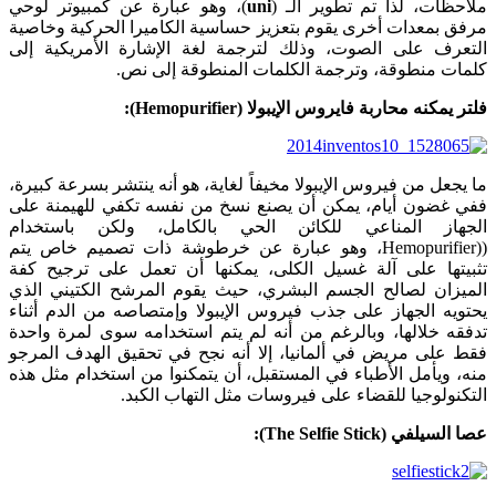
ملاحظات، لذا تم تطوير الـ (
uni
)، وهو عبارة عن كمبيوتر لوحي
مرفق بمعدات أخرى يقوم بتعزيز حساسية الكاميرا الحركية وخاصية
التعرف على الصوت، وذلك لترجمة لغة الإشارة الأمريكية إلى
كلمات منطوقة، وترجمة الكلمات المنطوقة إلى نص.
فلتر يمكنه محاربة فايروس الإيبولا (
Hemopurifier
):
ما يجعل من فيروس الإيبولا مخيفاً لغاية، هو أنه ينتشر بسرعة كبيرة،
ففي غضون أيام، يمكن أن يصنع نسخ من نفسه تكفي للهيمنة على
الجهاز المناعي للكائن الحي بالكامل، ولكن باستخدام
((Hemopurifier، وهو عبارة عن خرطوشة ذات تصميم خاص يتم
تثبيتها على آلة غسيل الكلى، يمكنها أن تعمل على ترجيح كفة
الميزان لصالح الجسم البشري، حيث يقوم المرشح الكتيني الذي
يحتويه الجهاز على جذب فيروس الإيبولا وإمتصاصه من الدم أثناء
تدفقه خلالها، وبالرغم من أنه لم يتم استخدامه سوى لمرة واحدة
فقط على مريض في ألمانيا، إلا أنه نجح في تحقيق الهدف المرجو
منه، ويأمل الأطباء في المستقبل، أن يتمكنوا من استخدام مثل هذه
التكنولوجيا للقضاء على فيروسات مثل التهاب الكبد.
عصا السيلفي (The Selfie Stick):