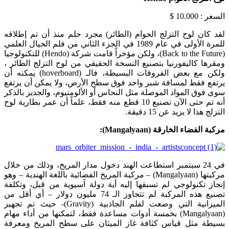
السعر : 10.000 $
لقد كان لوح التزلج الحوام (الطائر) مجرد حلم منذ أن تم إطلاقه
للمرة الأولى في عام 1989 في الجزء الثاني من فلم الخيال العلمي
(Back to the Future)، ولكن مؤخراً قامت شركة (Hendo) للتكنولوجيا
ومقرها كاليفورنيا بتصنيع النسخة الحقيقي من لوح التزلج الطائر ،
ولكن مع بعض الفروقات البسيطة، فالـ (hoverboard) يمكنه أن
يرتفع فقط لمسافة شبر واحد فوق سطح الأرض، ولا يمكن أن يرتفع
سوى فوق المواد الموصلة مثل النحاس أو الألومنيوم، والجدير بالذكر
أنه تم حتى الآن تصنيع 10 قطع منه فقط، علماً أن عمر بطارية لوح
التزلج هذا لا يزيد عن 15 دقيقة.
مركبة الفضاء الخارقة (
Mangalyaan
):
في 24 سبتمبر استطاعت الهند دخول مدار المريخ، وذلك من خلال
مركبتها (Mangalyaan) – مركبة المريخ الفضائية باللغة الهندية – وهو
إنجاز تكنولوجي لم تسبقها إليه أية دولة آسيوية من قبل، وتكلفة
تصنيع هذه المركبة لم تتجاوز الـ 74 مليون دولار – أي أقل من
الميزانية التي وضعت لفلم الجاذبية (Gravity)- حيث تم تجهيز
(Mangalyaan) بخمسة أدوات مساعدة فقط، لتمكنها من أداء مهام
بسيطة مثل قياس كثافة غاز الميثان على سطح المريخ ومعرفة