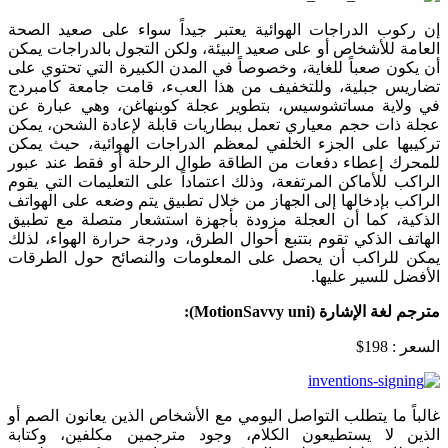
إن ركوب الدراجات الهوائية يعتبر جيداً سواء على صعيد الصحة
العامة للأشخاص أو على صعيد البيئة، ولكن التجول بالدراجات يمكن
أن يكون صعباً للغاية، وخصوصاً في المدن الكبيرة التي تحتوي على
تضاريس جبلية، وللتخفيف من هذا العبء، قامت جامعة كامبردج
في ولاية مساتشوسيس، بتطوير عجلة كوبنهاغن، وهي عبارة عن
عجلة ذات حجم معياري تعمل ببطاريات قابلة لإعادة الشحن، يمكن
تركيبها على الجزء الخلفي لمعظم الدراجات الهوائية، حيث يمكن
للمحرك إعطاء دفعات من الطاقة طوال الرحلة أو فقط عند عبور
الراكب للأماكن المرتفعة، وذلك اعتماداً على التعليمات التي يقوم
الراكب بإدخالها إلى الجهاز من خلال تطبيق يتم وضعه على الهواتف
الذكية، كما أن العجلة مزودة بأجهزة استشعار متصلة مع تطبيق
الهاتف الذكي تقوم بتتبع أحوال الطرق، ودرجة حرارة الهواء، لذلك
يمكن للراكب أن يحصل على المعلومات والنصائح حول الطرقات
الأفضل للسير عليها.
مترجم لغة الإشارة (
MotionSavvy uni
):
السعر : 198$
غالباً ما يتطلب التواصل اليومي مع الأشخاص الذين يعانون الصم أو
الذين لا يستطيعون الكلام، وجود مترجمين مكلفين، وكتابة