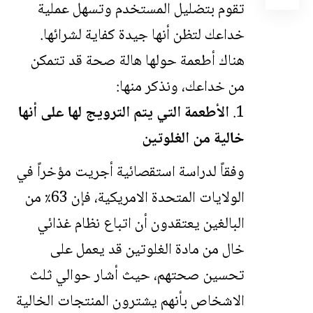
تقوم بتضليل المستخدم وتسهل عملية
خداعك لتظن أنها جيدة كفاية لشرائها.
هناك أطعمة حولها هالة صحة قد تتمكن
من خداعك، ونذكر منها:
الأطعمة التي يتم الترويج لها على أنها
خالية من الغلوتين
وفقاً لدراسة استقصائية أجريت مؤخراً في
الولايات المتحدة الامريكية، فإن 63٪ من
البالغين يعتقدون أن اتباع نظام غذائي
خال من مادة الغلوتين قد يعمل على
تحسين صحتهم، حيث أشار حوالي ثلث
الاشخاص بأنهم يشترون المنتجات الخالية